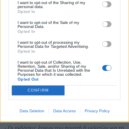
συγκέντρωσης, καταγραφής και παρουσίασης
I want to opt-out of the Sharing of my
personal data.
του υλικού του αρχείου αλλά και σειρά
Opted In
ενεργειών που θα το καταστήσουν ένα ζωντανό
I want to opt-out of the Sale of my
οργανισμό με συνεχή παρουσία στα πνευματικά
Personal Data.
Opted In
δρώμενα του τόπου.
I want to opt-out of processing my
Personal Data for Targeted Advertising.
Ανάμεσα στις κυριότερες δράσεις
Opted In
συμπεριλαμβάνονται και έχουν αρχίσει να
I want to opt-out of Collection, Use,
υλοποιούνται και οι εξής:
Retention, Sale, and/or Sharing of my
Personal Data that Is Unrelated with the
Purposes for which it was collected.
- Η συγκέντρωση οποιουδήποτε υλικού,
Opted Out
έντυπου ή οπτικοακουστικού, αφορά στον
CONFIRM
ποιητή.
- Η γνωριμία των μαθητών με τη ζωή και το έργο
Data Deletion
Data Access
Privacy Policy
του ποιητή μέσω εκπαιδευτικών προγραμμάτων.
- Οι εκδόσεις έργων του ποιητή ή μελετών για το