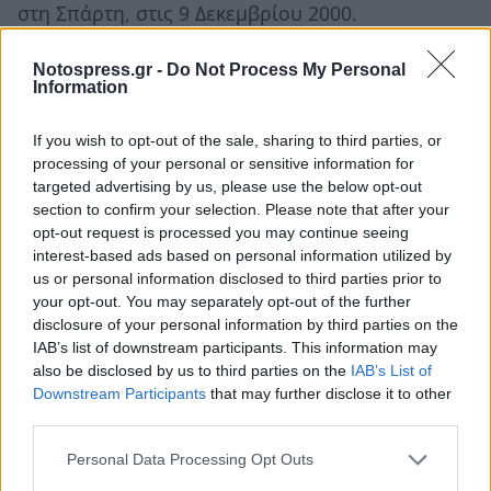
στη Σπάρτη, στις 9 Δεκεμβρίου 2000.
Η επιλογή της Δημόσιας Κεντρικής Βιβλιοθήκης
Notospress.gr -
Do Not Process My Personal
Information
Σπάρτης ως φορέα υπευθύνου για τη
συγκέντρωση, καταγραφή, διαφύλαξη,
If you wish to opt-out of the sale, sharing to third parties, or
αξιοποίηση και προβολή του Αρχείου
processing of your personal or sensitive information for
Νικηφόρου Βρεττάκου έγινε από τον ίδιο τον
targeted advertising by us, please use the below opt-out
section to confirm your selection. Please note that after your
ποιητή λίγο πριν το θάνατό του.
opt-out request is processed you may continue seeing
interest-based ads based on personal information utilized by
Η οικογένειά του εκπλήρωσε την επιθυμία του
us or personal information disclosed to third parties prior to
και το Αρχείο - η ύπαρξη και λειτουργία του
your opt-out. You may separately opt-out of the further
disclosure of your personal information by third parties on the
οποίου αποτελεί ιδιαίτερη τιμή για τη Σπάρτη
IAB’s list of downstream participants. This information may
και τη Λακωνία - εγκαινιάστηκε το Δεκέμβριο του
also be disclosed by us to third parties on the
IAB’s List of
2000.
Downstream Participants
that may further disclose it to other
third parties.
Η προοπτική ανάπτυξης του Αρχείου
Personal Data Processing Opt Outs
προϋποθέτει όχι μόνο τις καθιερωμένες δράσεις