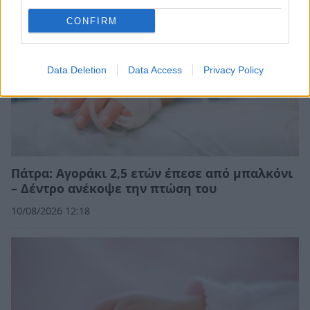
CONFIRM
Data Deletion
Data Access
Privacy Policy
Πάτρα: Αγοράκι 2,5 ετών έπεσε από μπαλκόνι
– Δέντρο ανέκοψε την πτώση του
10/08/2026 12:18