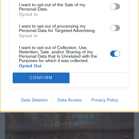
I want to opt-out of the Sale of my
Personal Data.
Opted In
I want to opt-out of processing my
Personal Data for Targeted Advertising.
Opted In
I want to opt-out of Collection, Use,
Retention, Sale, and/or Sharing of my
Λακωνία: Ο Δημήτρης Μανιατάκος ακούει
Personal Data that Is Unrelated with the
Purposes for which it was collected.
αλλά δεν μιλάει – Θα είναι υποψήφιος
Opted Out
δήμαρχος Ευρώτα;
CONFIRM
06/08/2026 13:10
Data Deletion
Data Access
Privacy Policy