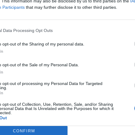
ια να αναλάβει τα ηνία της Εκκλησίας, όταν ο
. This information may also be disclosed by us to third parties on the
IA
Participants
that may further disclose it to other third parties.
ατά κόρον και στο διαδίκτυο. Του ανοίγει
σια εικόνα του.
l Data Processing Opt Outs
εια που μπορεί να ανατρέψει τα δεδομένα σε
άς επιδιώκει, όπως λένε, την ανάδειξη της
o opt-out of the Sharing of my personal data.
ρειας μέσα από την διαδοχή στην Ιεραρχία,
In
ι δεν είναι ο Χρυσόσοτομος αλλά κάποιος
άλληλη ηλικία αλλά και ικανότητα για να
o opt-out of the Sale of my Personal Data.
In
to opt-out of processing my Personal Data for Targeted
ing.
In
ΜΕΣΣΗΝΙΑΣ
ΕΚΚΛΗΣΙΑ
ΜΕΣΣΗΝΙΑ
o opt-out of Collection, Use, Retention, Sale, and/or Sharing
ersonal Data that Is Unrelated with the Purposes for which it
lected.
Out
CONFIRM