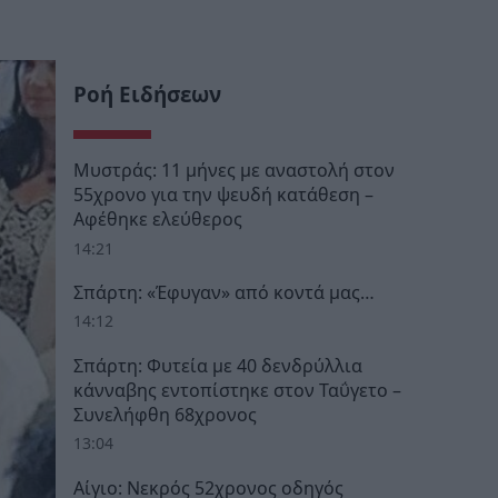
Ροή Ειδήσεων
Μυστράς: 11 μήνες με αναστολή στον
55χρονο για την ψευδή κατάθεση –
Αφέθηκε ελεύθερος
14:21
Σπάρτη: «Έφυγαν» από κοντά μας…
14:12
Σπάρτη: Φυτεία με 40 δενδρύλλια
κάνναβης εντοπίστηκε στον Ταΰγετο –
Συνελήφθη 68χρονος
13:04
Αίγιο: Νεκρός 52χρονος οδηγός