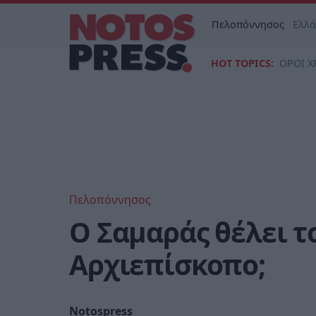
Πελοπόννησος
Ελλ
HOT TOPICS:
ΟΡΟΙ Χ
Πελοπόννησος
Ο Σαμαράς θέλει 
Αρχιεπίσκοπο;
Notospress