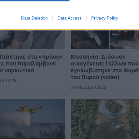
Data Deletion
Data Access
Privacy Policy
Πιάστηκε στα «πράσα»
Μεσσηνία: Διάσωση
ρα που παραλάμβανε
οικογένειας Γάλλων που
ε ναρκωτικά
εγκλωβίστηκε στο Φαρά
του Βυρού (video)
26 12:49
06/08/2026 09:39