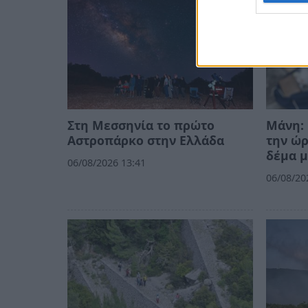
Στη Μεσσηνία το πρώτο
Μάνη: 
Αστροπάρκο στην Ελλάδα
την ώ
δέμα μ
06/08/2026 13:41
06/08/20