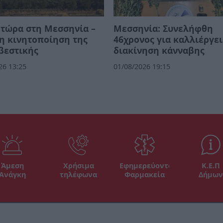
τώρα στη Μεσσηνία –
Μεσσηνία: Συνελήφθη
η κινητοποίηση της
46χρονος για καλλιέργει
βεστικής
διακίνηση κάνναβης
26 13:25
01/08/2026 19:15
Άμεση
Χρήσιμα
Εφημερεύοντα
Κ.Ε.Π
Ανάγκη
τηλέφωνα
Φαρμακεία
Δήμων