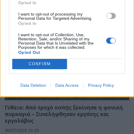
Opted In
το «τελευταίο αντίο»
31/07/2026 14:18
I want to opt-out of processing my
Personal Data for Targeted Advertising.
Opted In
I want to opt-out of Collection, Use,
Retention, Sale, and/or Sharing of my
Personal Data that Is Unrelated with the
Purposes for which it was collected.
Opted Out
CONFIRM
Data Deletion
Data Access
Privacy Policy
Γύθειο: Από τροχό κοπής ξεκίνησε η φονική
πυρκαγιά – Συνελήφθησαν εργάτης και
εργολάβος
30/07/2026 21:29