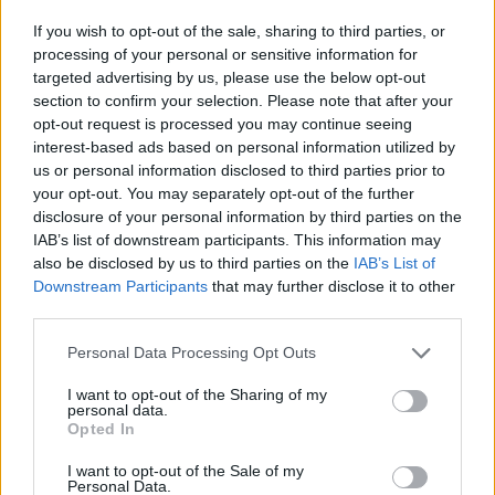
If you wish to opt-out of the sale, sharing to third parties, or
processing of your personal or sensitive information for
Γύθειο: Στο Νοσοκομείο Σπάρτης 50χρονος
targeted advertising by us, please use the below opt-out
ναυτικός που έχρηζε άμεσης περίθαλψης
section to confirm your selection. Please note that after your
05/08/2026 08:50
opt-out request is processed you may continue seeing
interest-based ads based on personal information utilized by
us or personal information disclosed to third parties prior to
your opt-out. You may separately opt-out of the further
disclosure of your personal information by third parties on the
IAB’s list of downstream participants. This information may
also be disclosed by us to third parties on the
IAB’s List of
Downstream Participants
that may further disclose it to other
third parties.
Personal Data Processing Opt Outs
I want to opt-out of the Sharing of my
personal data.
Opted In
Οδύνη στην κηδεία του πυροσβέστη που
I want to opt-out of the Sale of my
πέθανε στη φωτιά στο Γύθειο- Με τιμές ήρωα
Personal Data.