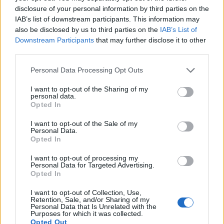
Παράλληλα η τεράστια μείωση προσωπικού στα
disclosure of your personal information by third parties on the
δασαρχεία καθώς και την έλλειψη επιτροπών
IAB’s list of downstream participants. This information may
εξέτασης ενστάσεων οδηγεί την τοπική κοινωνία
also be disclosed by us to third parties on the
IAB’s List of
Downstream Participants
that may further disclose it to other
μας σε αδιέξοδο.
third parties.
Αυτή η κατάσταση πρέπει να αλλάξει!!!
Personal Data Processing Opt Outs
Ο
Δήμος Ευρώτα
να αναλάβει πρωτοβουλίες.
I want to opt-out of the Sharing of my
personal data.
Opted In
Είναι και αυτό μέρος της αποστολής του
και όχι να
I want to opt-out of the Sale of my
γινόμαστε νενέκοι των υπουργείων και των
Personal Data.
εταιρειών.
Opted In
I want to opt-out of processing my
Η πρόσφατη επίσκεψη του αρμόδιου υπουργού στον
Personal Data for Targeted Advertising.
Opted In
όμορο Δήμο Ανατολικής Μάνης απέβλεπε σε
επικοινωνία διαφυγής από το πρόβλημα.
I want to opt-out of Collection, Use,
Retention, Sale, and/or Sharing of my
Personal Data that Is Unrelated with the
Αλήθεια γιατί δεν ζητήθηκε να έρθει στο Δήμο
Purposes for which it was collected.
Opted Out