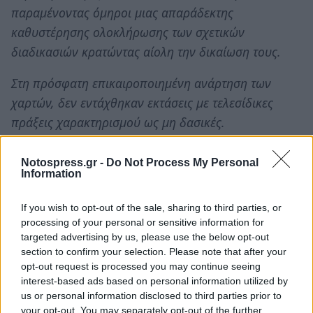
παραμένοντας όμηροι μιας απαράδεκτης
καθυστέρησης ολοκλήρωσης των σχετικών
διαδικασιών κρατώντας αίολη την δικαίωση τους.
Στη πρόσφατη επικαιροποιημένη ανάρτηση των
χαρτών, δεν εντάχθηκαν εκτάσεις με τελεσίδικες
πράξεις χαρακτηρισμού ως μη δασικές.
Δεν αναρτήθηκαν επίσης οι οικισμοί και οι οικιστικές
Notospress.gr -
Do Not Process My Personal
πυκνώσεις.
Information
Έτσι πολλοί συμπατριώτες μεγάλης μάλιστα ηλικίας
If you wish to opt-out of the sale, sharing to third parties, or
processing of your personal or sensitive information for
είναι σε τραγικό αδιέξοδο αφού δεν μπορούν να
targeted advertising by us, please use the below opt-out
μεταβιβάσουν τη περιουσία τους σε παιδιά και
section to confirm your selection. Please note that after your
εγγόνια η ακόμα και να πουλήσουν για λόγους
opt-out request is processed you may continue seeing
interest-based ads based on personal information utilized by
ανάγκης.
us or personal information disclosed to third parties prior to
your opt-out. You may separately opt-out of the further