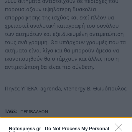
2000 αιτήματα αντιστοιχούν σε περιοχές που
παρουσιάζουν υψηλότερη δυσκολία
απορρόφησης της ισχύος και εκεί πλέον υα
χρειαστεί αναλυτική καταγραφή του συνόλου
των αιτημάτων και εξειδικευμένη αντιμετώπιση
τους ανά γραμμή. Θα υπάρχουν γραμμές που τα
αιτήματα είναι λίγα και θα μπορούν άμεσα να
ικανοποιηθούν θα υπάρχουν και άλλες που η
αντιμετώπιση θα είναι πιο σύνθετη.
Πηγές ΥΠΕΚΑ, agrenda, vtenergy Β. Θωμόπουλος
TAGS:
ΠΕΡΙΒΑΛΛΟΝ
Notospress.gr -
Do Not Process My Personal