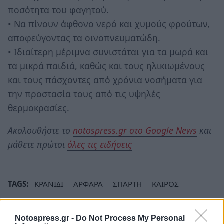
ποσότητα του φαγητού.
• Να πίνουν άφθονο νερό και χυμούς φρούτων,
αποφεύγοντας τα οινοπνευματώδη.
• Ιδιαίτερη μέριμνα συνιστάται για τα μωρά και
τα μικρά παιδιά, καθώς και τους ηλικιωμένους
και τους πάσχοντες από χρόνια νοσήματα για
την προστασία τους από τις υψηλές
θερμοκρασίες.
Ακολουθήστε το
notospress.gr στο Google News
και
μάθετε πρώτοι
όλες τις ειδήσεις
TAGS:
ΚΡΑΝΙΔΙ
ΑΡΦΑΡΑ
ΣΠΑΡΤΗ
ΚΑΙΡΟΣ
ΚΑΥΣΩΝΑΣ
Notospress.gr -
Do Not Process My Personal