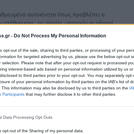
ταθμευμένα αυτοκίνητα όπως προβλέπει ο
ν στάθμευσης, τις οποίες μπορούν οι οδηγοί
ωλούνταν και το προηγούμενο διάστημα,
s.gr -
Do Not Process My Personal Information
οδηγοί να σεβαστούν το μέτρο και να
τιμετώπιση του κυκλοφοριακού προβλήματος
to opt-out of the sale, sharing to third parties, or processing of your per
όλη μας.
formation for targeted advertising by us, please use the below opt-out s
r selection. Please note that after your opt-out request is processed y
εις επισκεπτών (κόκκινη γραμμογράφηση) τις
eing interest-based ads based on personal information utilized by us or
disclosed to third parties prior to your opt-out. You may separately opt-
ις θέσεις των κατοίκων (μπλέ γραμμογράφηση)
losure of your personal information by third parties on the IAB’s list of
κό περιορισμό για όλες τις μέρες και ώρες.
. This information may also be disclosed by us to third parties on the
IA
πορούν να σταθμεύουν ελεύθερα στις θέσεις
Participants
that may further disclose it to other third parties.
ις ημέρες και ώρες. Οι μόνιμοι κάτοικοι
ους-Μυκηνών προκειμένου να τους χορηγηθεί
l Data Processing Opt Outs
εμφανές σημείο του παρμπρίζ του οχήματός.
o opt-out of the Sharing of my personal data.
απόφαση Δημοτικού Συμβουλίου, κάθε