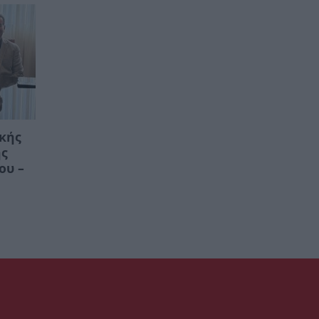
ικής
ης
ου –