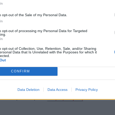
In
ύθερης στάθμευσης.Για τους επισκέπτες η
σης είναι 2 ώρες και τα τέλη στάθμευσης
o opt-out of the Sale of my Personal Data.
 1€ ( κόκκινη γραμμογράφηση ). Η πληρωμή
In
χρήση ξυστών καρτών προπληρωμένου χρόνου
to opt-out of processing my Personal Data for Targeted
ing.
σταθμεύει το όχημά του στις θέσεις
In
οβλεπόμενου τέλους στάθμευσης ή έχοντας
o opt-out of Collection, Use, Retention, Sale, and/or Sharing
βληθέντος τέλους ή τον μέγιστο χρόνο
ersonal Data that Is Unrelated with the Purposes for which it
lected.
εται πρόστιμο που ανέρχεται στα 20€ (το
Out
συ εντός δέκα [10] ημερών).Σε όποιον
ίκων χωρίς ειδικό σήμα κατοίκου ή στις
CONFIRM
 ανέρχεται στα 80€ (το οποίο, επίσης, μπορεί
[10] ημερών).
Data Deletion
Data Access
Privacy Policy
ews και μάθετε πρώτοι
όλες τις ειδήσεις