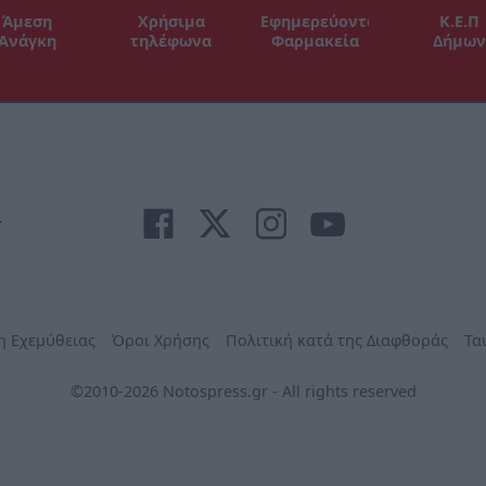
Άμεση
Χρήσιμα
Εφημερεύοντα
Κ.Ε.Π
Ανάγκη
τηλέφωνα
Φαρμακεία
Δήμων
r
η Εχεμύθειας
Όροι Χρήσης
Πολιτική κατά της Διαφθοράς
Τα
©2010-2026 Notospress.gr - All rights reserved