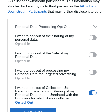
IAB’s list of downstream participants. This information may
also be disclosed by us to third parties on the
IAB’s List of
Downstream Participants
that may further disclose it to other
third parties.
Personal Data Processing Opt Outs
Ψηφιακό Δελτίο Αποστολής: Τι αλλάζει στις
λαϊκές αγορές και τα ελαιοτριβεία
I want to opt-out of the Sharing of my
personal data.
Opted In
06/08/2026 10:58
I want to opt-out of the Sale of my
Personal Data.
Opted In
I want to opt-out of processing my
Personal Data for Targeted Advertising.
Opted In
I want to opt-out of Collection, Use,
Retention, Sale, and/or Sharing of my
Personal Data that Is Unrelated with the
Purposes for which it was collected.
Opted Out