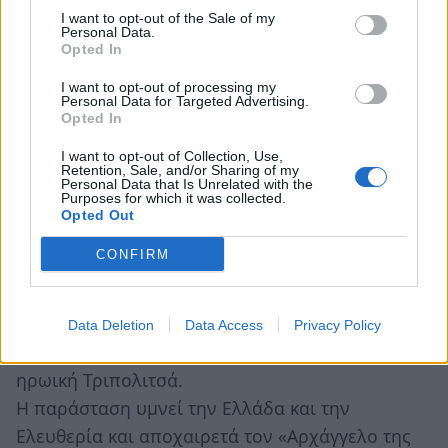
I want to opt-out of the Sale of my
Κατερίνα Σακελλαροπούλου
Personal Data.
Opted In
Οδός Τάσου Σεχιώτη, ώρα 12:00 μ
Επετειακή παρέλαση
I want to opt-out of processing my
Personal Data for Targeted Advertising.
Opted In
Κυριακή, 26 Σεπτεμβρίου
Πλατεία Άρεως, ώρα 8:30 μμ
I want to opt-out of Collection, Use,
Retention, Sale, and/or Sharing of my
Personal Data that Is Unrelated with the
Purposes for which it was collected.
Όλος ο Κόσμος μια Χορωδία για τον Μίκη και
Opted Out
την Ελλάδα
CONFIRM
«Τη Ρωμιοσύνη μην την κλαις, 200 χρόνια μετά»
Για πρώτη φορά 400 χορωδοί ενώνουν τις
φωνές τους και σμίγουν σε μια ενιαία χορωδία
Data Deletion
Data Access
Privacy Policy
από όλη την Πελοπόννησο στην καρδιά της, την
ηρωική Τριπολιτσά.
Η παράσταση υμνεί την Ελλάδα και την
Ελευθερία και αποχαιρετά τον «Αρχάγγελο της