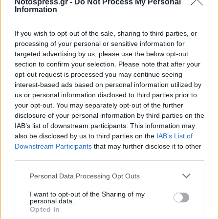
Notospress.gr -
Do Not Process My Personal
Αρκάδων Δρώμενα και ο Χορευτικός Σύλλογος
Information
«Τεγέα».
Λαμπαδηφορία με τη «φλόγα της Επανάστασης»
If you wish to opt-out of the sale, sharing to third parties, or
από το 1ο & 3ο Σύστημα Πρόσκοπων Τρίπολης.
processing of your personal or sensitive information for
targeted advertising by us, please use the below opt-out
section to confirm your selection. Please note that after your
Κυριακή, 26 Σεπτεμβρίου
opt-out request is processed you may continue seeing
Μητροπολιτικός Ναός Αγίου Βασιλείου, ώρα
interest-based ads based on personal information utilized by
10:30 πμ
us or personal information disclosed to third parties prior to
your opt-out. You may separately opt-out of the further
disclosure of your personal information by third parties on the
Αρχιερατική δοξολογία παρουσία της Α.Ε. της
IAB’s list of downstream participants. This information may
Προέδρου της Δημοκρατίας
also be disclosed by us to third parties on the
IAB’s List of
Downstream Participants
that may further disclose it to other
Κατερίνας Σακελλαροπούλου
third parties.
Ομιλία από τον κ. Γεώργιο Βλάση
Ανδριάντας Θεόδωρου Κολοκοτρώνη, ώρα 11:15
Personal Data Processing Opt Outs
πμ
I want to opt-out of the Sharing of my
personal data.
Κατάθεση στεφάνου από την Α.Ε. την Πρόεδρο
Opted In
της Δημοκρατίας