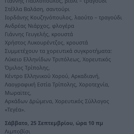
Γιάννης Παυλόπουλος, βιολί – τραγούδι
Στέλλα Βαλάση, σαντούρι
Ιορδάνης Κουζηνόπουλος, λαούτο – τραγούδι
Ανδρέας Νιάρχος, φλογέρα
Γιάννης Γευγελής, κρουστά
Χρήστος Λυκουρέντζος, κρουστά
Συμμετέχουν τα χορευτικά συγκροτήματα:
Λύκειο Ελληνίδων Τριπόλεως, Χορευτικός
Όμιλος Τρίπολης,
Κέντρο Ελληνικού Χορού, Αρκαδιανή,
Λαογραφική Εστία Τρίπολης, Χοροτεχνία,
Μωραϊτες,
Αρκάδων Δρώμενα, Χορευτικός Σύλλογος
«Τεγέα».
Σάββατο, 25 Σεπτεμβρίου, ώρα 10 πμ
Λιμποβίσι