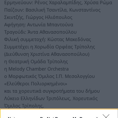
Ερμηνεύουν: Ρένος Χαραλαμπίδης, Χρύσα Ρώμα
Παίζουν: Βασιλική Τσαντίλα, Κωνσταντίνος
Σκιντζής, Γιώργος Ηλιόπουλος
Αφήγηση: Αντωνία Μπαντούνα
Τραγούδι: Άντα Αθανασοπούλου
Φιλική συμμετοχή: Κώστας Μακεδόνας
Συμμετέχει η Χορωδία Ορφέας Τρίπολης
(Διεύθυνση Χριστίνα Αθανασοπούλου)
η Θεατρική Ομάδα Τρίπολης
η Melody Chamber Orchestra
ο Μορφωτικός Όμιλος Ι.Π. Μεσολογγίου
«Ελεύθεροι Πολιορκημένοι»
και τα χορευτικά συγκροτήματα του δήμου
Λύκειο Ελληνίδων Τριπόλεως, Χορευτικός
Όμιλος Τρίπολης,
Κέντρο Ελληνικού Χορού, Αρκαδιανή, Μωραΐτες,