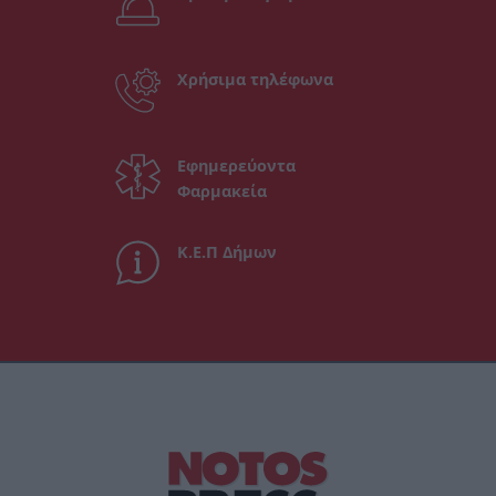
Χρήσιμα τηλέφωνα
Εφημερεύοντα
Φαρμακεία
Κ.Ε.Π Δήμων