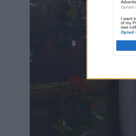
Advertis
Opted 
I want t
of my P
was col
Opted 