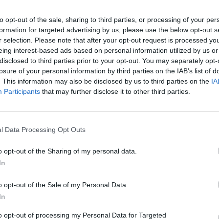
ος από αντιδημάρχους και δημοτικούς
to opt-out of the sale, sharing to third parties, or processing of your per
formation for targeted advertising by us, please use the below opt-out s
ωτοψάλτης του Ιερού Ναού Ανάργυρος
r selection. Please note that after your opt-out request is processed y
eing interest-based ads based on personal information utilized by us or
disclosed to third parties prior to your opt-out. You may separately opt-
losure of your personal information by third parties on the IAB’s list of
ενεμήθη στους πιστούς το δοκίμιο του
. This information may also be disclosed by us to third parties on the
IA
ρών μας (Οι όσιοι: Παΐσιος– Πορφύριος –
Participants
that may further disclose it to other third parties.
l Data Processing Opt Outs
o opt-out of the Sharing of my personal data.
In
o opt-out of the Sale of my Personal Data.
In
to opt-out of processing my Personal Data for Targeted