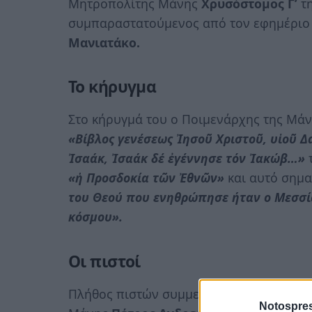
Μητροπολίτης Μάνης
Χρυσόστομος Γ’
τη
συμπαραστατούμενος από τον εφημέριο
Μανιατάκο.
Το
κήρυγμα
Στο κήρυγμά του ο Ποιμενάρχης της Μάν
«Βίβλος γενέσεως Ἰησοῦ Χριστοῦ, υἱοῦ Δ
Ἰσαάκ, Ἰσαάκ δέ ἐγέννησε τόν Ἰακώβ…»
τ
«ἡ Προσδοκία τῶν Ἐθνῶν»
και αυτό σημα
του Θεού που ενηθρώπησε ήταν ο Μεσσία
κόσμου».
Οι πιστοί
Πλήθος πιστών συμμετείχε στην Θεία Λει
Notospres