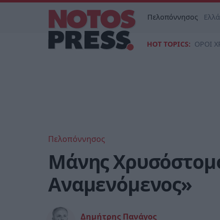
Πελοπόννησος
Ελλ
HOT TOPICS:
ΟΡΟΙ Χ
Πελοπόννησος
Μάνης Χρυσόστομο
Αναμενόμενος»
Δημήτρης Πανάγος