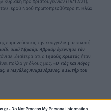
ν Κυριακή προ Χριστουγέννων (19/12/21),
 του Ιερού Ναού πρωτοπρεσβύτερο π.
Ηλία
ης ερμηνεύοντας την ευαγγελική περικοπή
αυΐδ, υἱοῦ Ἀβραάμ. Ἀβραάμ ἐγέννησε τόν
όνισε ιδιαίτερα ότι ο
Ιησούς Χριστός
ήταν
ίνει πολλά γι’ όλους μας
. «Ο Υιός και Λόγος
ς, ο Μεγάλος Αναμενόμενος, ο Σωτήρ του
τουργία, μεταξύ αυτών ο Δήμαρχος Αν.
s.gr -
Do Not Process My Personal Information