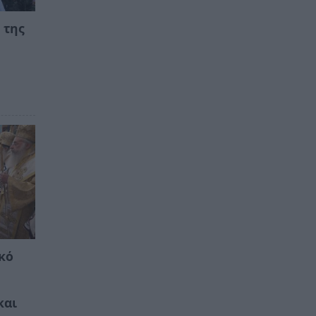
 της
α
κό
και