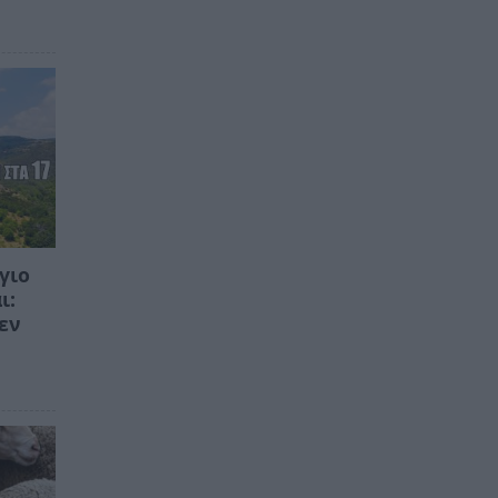
γιο
ι:
εν