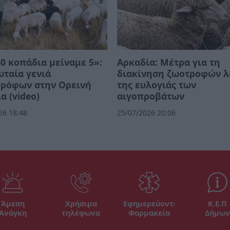
0 κοπάδια μείναμε 5»:
Αρκαδία: Μέτρα για τη
υταία γενιά
διακίνηση ζωοτροφών 
τρόφων στην Ορεινή
της ευλογιάς των
α (video)
αιγοπροβάτων
26 18:48
25/07/2026 20:06
Άμεση
Χρήσιμα
Εφημερεύοντα
Κ.Ε.Π
Ανάγκη
τηλέφωνα
Φαρμακεία
Δήμων