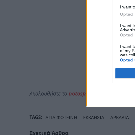
I want t
Opted 
I want 
Advertis
Opted 
I want t
of my P
was col
Opted 
Ακολουθήστε το
notospress.gr
στο Google N
TAGS:
ΑΓΙΑ ΦΩΤΕΙΝΗ
ΕΚΚΛΗΣΙΑ
ΑΡΚΑΔΙΑ
Σχετικά Άρθρα