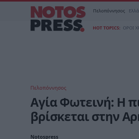
Πελοπόννησος
Ελλ
HOT TOPICS:
ΟΡΟΙ Χ
Πελοπόννησος
Αγία Φωτεινή: Η π
βρίσκεται στην Αρ
Notospress