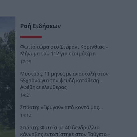
Ροή Ειδήσεων
Φωτιά τώρα στο Στεφάνι Κορινθίας –
Μήνυμα του 112 για ετοιμότητα
17:28
Μυστράς: 11 μήνες με αναστολή στον
55χρονο για την ψευδή κατάθεση –
Αφέθηκε ελεύθερος
14:21
Σπάρτη: «Έφυγαν» από κοντά μας…
14:12
Σπάρτη: Φυτεία με 40 δενδρύλλια
κάνναβης εντοπίστηκε στον Ταΰγετο –