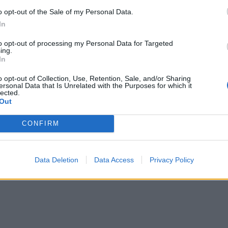
o opt-out of the Sale of my Personal Data.
In
to opt-out of processing my Personal Data for Targeted
ing.
In
o opt-out of Collection, Use, Retention, Sale, and/or Sharing
ersonal Data that Is Unrelated with the Purposes for which it
lected.
Out
CONFIRM
ews και μάθετε πρώτοι
όλες τις ειδήσεις
Data Deletion
Data Access
Privacy Policy