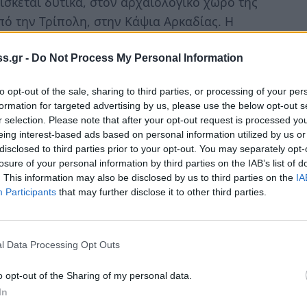
ίσκεται δυτικά, στον αρχαιολογικό χώρο της
πό την Τρίπολη, στην Κάψια Αρκαδίας. Η
εγκαίνια το 1978, από τον τότε Μητροπολίτη
s.gr -
Do Not Process My Personal Information
ελέσει μία γέφυρα πολιτισμών, διαφέρει από
to opt-out of the sale, sharing to third parties, or processing of your per
formation for targeted advertising by us, please use the below opt-out s
να κράμα ρυθμών. Το εσωτερικό της Αγίας
r selection. Please note that after your opt-out request is processed y
τοιχεία από τον αρχαίο ελληνικό πολιτισμό,
eing interest-based ads based on personal information utilized by us or
ωτά δάπεδα και στις παραστάσεις στους
disclosed to third parties prior to your opt-out. You may separately opt-
losure of your personal information by third parties on the IAB’s list of
. This information may also be disclosed by us to third parties on the
IA
Participants
that may further disclose it to other third parties.
αδίας με το φως. Είναι γνωστό πως Λύκαιο
 και το όνομα Λυκάων που είναι οικιστής της
l Data Processing Opt Outs
o opt-out of the Sharing of my personal data.
In