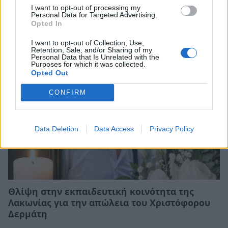
εκπαιδευτικών για τη διαφορετικότητα και
I want to opt-out of processing my
τον σχολικό εκφοβισμό
Personal Data for Targeted Advertising.
Opted In
05/08/2026 18:04
I want to opt-out of Collection, Use,
Retention, Sale, and/or Sharing of my
Personal Data that Is Unrelated with the
Purposes for which it was collected.
Opted Out
CONFIRM
Data Deletion
Data Access
Privacy Policy
Θλίψη στην εκπαιδευτική κοινότητα της
Λακωνίας για την απώλεια του Χριστόφορου
Δερμάτη