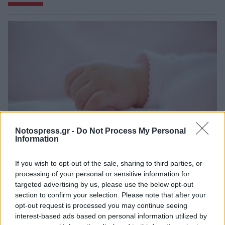
Notospress.gr -
Do Not Process My Personal
Information
Θλίψη στην Πάτρα: Πέθανε στο Νοσοκομείο
If you wish to opt-out of the sale, sharing to third parties, or
«Άγιος Ανδρέας» βρέφος μόλις 8 ημερών
processing of your personal or sensitive information for
targeted advertising by us, please use the below opt-out
08/08/2026 09:34
section to confirm your selection. Please note that after your
opt-out request is processed you may continue seeing
interest-based ads based on personal information utilized by