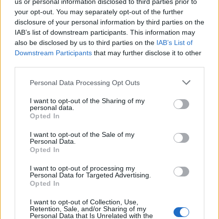
us or personal information disclosed to third parties prior to
your opt-out. You may separately opt-out of the further
disclosure of your personal information by third parties on the
IAB’s list of downstream participants. This information may
also be disclosed by us to third parties on the
IAB’s List of
Downstream Participants
that may further disclose it to other
third parties.
Personal Data Processing Opt Outs
I want to opt-out of the Sharing of my
personal data.
Λακωνία: Το τελευταίο δρομολόγιο «γη -
Opted In
ουρανός» του Μιχάλη που τόσοι αγάπησαν
I want to opt-out of the Sale of my
08/08/2026 09:05
Personal Data.
Opted In
I want to opt-out of processing my
Personal Data for Targeted Advertising.
Opted In
I want to opt-out of Collection, Use,
Retention, Sale, and/or Sharing of my
Personal Data that Is Unrelated with the