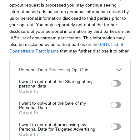
opt-out request is processed you may continue seeing
συνεκτική λιμενική πολιτική στην Λακωνία
,
interest-based ads based on personal information utilized by
λόγω της
απαξίωσης
, της
αδυναμίας
και
us or personal information disclosed to third parties prior to
υπολειτουργίας
του κρατικού φορέα, που είναι το
your opt-out. You may separately opt-out of the further
disclosure of your personal information by third parties on the
Λιμενικό Ταμείο Λακωνίας,
το οποίο μετά την
IAB’s list of downstream participants. This information may
παράδοση του
Λιμένα Γυθείου
στον
Δήμο Αν.
also be disclosed by us to third parties on the
IAB’s List of
Μάνης
,
στερείται εσόδων, προσωπικού και
Downstream Participants
that may further disclose it to other
third parties.
υποδομών
, ακόμα και γραφείου, αδυνατώντας να
ανταπεξέλθει και στις στοιχειώδεις υποχρεώσεις του.
Personal Data Processing Opt Outs
Αντίστοιχη εικόνα
υπολειτουργίας
,
I want to opt-out of the Sharing of my
υποστελέχωσης
και
υποχρηματοδότησης
personal data.
Opted In
παρουσιάζει και το
Δημοτικό Λιμενικό Ταμείο,
καθώς τα τελευταία χρόνια ουδεμία πράξη
I want to opt-out of the Sale of my
Personal Data.
ουσιαστικής ενίσχυσής του έχει γίνει.
Opted In
I want to opt-out of processing my
Το τελευταίο διάσημα παρατηρείται μια έντονη
Personal Data for Targeted Advertising.
δραστηριότητα εντός του
Λακωνικού Κόλπου
με
Opted In