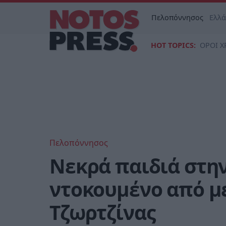
Πελοπόννησος
Ελλ
HOT TOPICS:
ΟΡΟΙ Χ
Πελοπόννησος
Νεκρά παιδιά στη
ντοκουμένο από με
Τζωρτζίνας