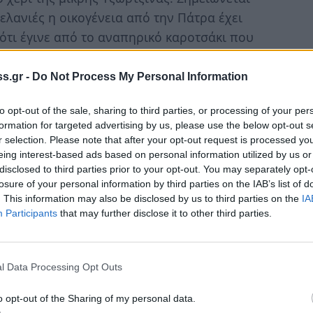
μελανιές η οικογένεια από την Πάτρα έχει
ότι έγινε από το αναπηρικό καροτσάκι που
ύσε το παιδί.
s.gr -
Do Not Process My Personal Information
ή βρέθηκε καλεσμένος και ο ιατροδικαστής,
ων, ο οποίος ανέφερε πως «όταν έχουμε μία
to opt-out of the sale, sharing to third parties, or processing of your per
formation for targeted advertising by us, please use the below opt-out s
έμε ότι έχει μία σχετική αποδεικτική
r selection. Please note that after your opt-out request is processed y
 δεν την αμφισβητήσει κανείς αυτή τη
eing interest-based ads based on personal information utilized by us or
πρέπει να την εξετάσει άμεσα».
disclosed to third parties prior to your opt-out. You may separately opt-
losure of your personal information by third parties on the IAB’s list of
. This information may also be disclosed by us to third parties on the
IA
Participants
that may further disclose it to other third parties.
l Data Processing Opt Outs
o opt-out of the Sharing of my personal data.