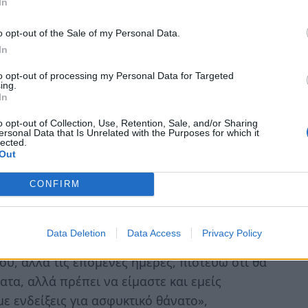
In
o opt-out of the Sale of my Personal Data.
In
to opt-out of processing my Personal Data for Targeted
ing.
In
σμό της Τζωρτζίνας»
o opt-out of Collection, Use, Retention, Sale, and/or Sharing
ersonal Data that Is Unrelated with the Purposes for which it
lected.
σεις μας, θα έχουν ολοκληρωθεί στο 100% οι
Out
 της Τζωρτζίνας. Έχουν βρεθεί ουσίες αλλά
CONFIRM
αιδί έπαιρνε φάρμακα. Αυτή τη στιγμή γίνεται
ιστεί», τόνισε ο ιατροδικαστής
Σωτήρης
Data Deletion
Data Access
Privacy Policy
ου, αλλά τις επόμενες ημέρες, πιστεύω ότι θα
τα, αλλά πρέπει να είμαστε και εμείς
ε ενδείξεις για ασφυκτικό θάνατο»,