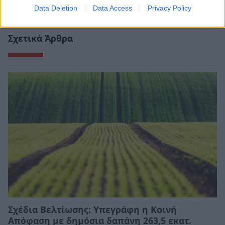
Data Deletion
Data Access
Privacy Policy
Σχετικά Άρθρα
Σχέδια Βελτίωσης: Υπεγράφη η Κοινή
Απόφαση με δημόσια δαπάνη 263,5 εκατ.