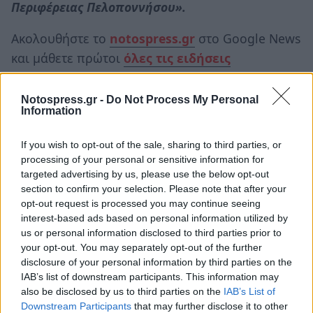
Περιφέρειας Πελοποννήσου».
Ακολουθήστε το
notospress.gr
στο Google News
και μάθετε πρώτοι
όλες τις ειδήσεις
Notospress.gr -
Do Not Process My Personal
Information
TAGS:
ΠΕΡΙΦΕΡΕΙΑ ΠΕΛΟΠΟΝΝΗΣΟΥ
ΕΛΓΟ ΔΗΜΗΤΡΑ
ΠΟΠ ΕΛΙΑ ΚΑΛΑΜΑΤΑΣ
ΣΤΑΘΗΣ ΑΝΑΣΤΑΣΟΠΟΥΛΟΣ
If you wish to opt-out of the sale, sharing to third parties, or
ΑΓΡΟΤΙΚΑ
processing of your personal or sensitive information for
targeted advertising by us, please use the below opt-out
section to confirm your selection. Please note that after your
opt-out request is processed you may continue seeing
interest-based ads based on personal information utilized by
us or personal information disclosed to third parties prior to
your opt-out. You may separately opt-out of the further
disclosure of your personal information by third parties on the
IAB’s list of downstream participants. This information may
also be disclosed by us to third parties on the
IAB’s List of
Downstream Participants
that may further disclose it to other