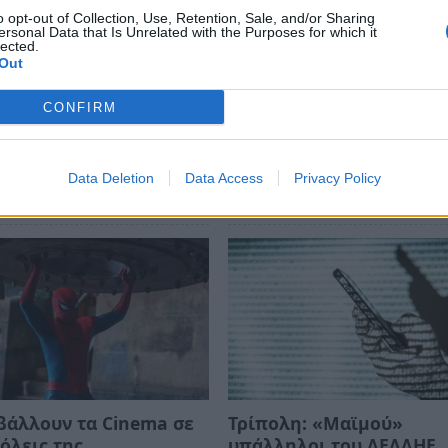
o opt-out of Collection, Use, Retention, Sale, and/or Sharing
ersonal Data that Is Unrelated with the Purposes for which it
ews και μάθετε πρώτοι
όλες τις ειδήσεις
lected.
Out
CONFIRM
Data Deletion
Data Access
Privacy Policy
βάλλουν τα Cinema σε
Τρίπολη: «Μαϊμού»
όλεις της
υπάλληλοι του ΔΕΔΔΗΕ