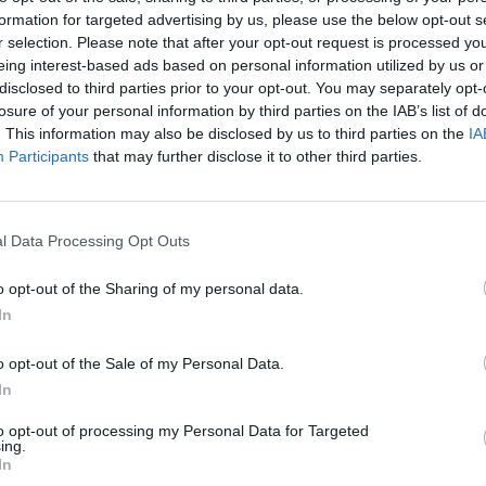
σκύλους
τους να ζευγαρώνουν και έβγαζαν
formation for targeted advertising by us, please use the below opt-out s
r selection. Please note that after your opt-out request is processed y
ου γεννούσαν, με
αγγελίες που αναρτούσαν
eing interest-based ads based on personal information utilized by us or
 πώλησή τους έναντι χρηματικού ποσού !
disclosed to third parties prior to your opt-out. You may separately opt-
losure of your personal information by third parties on the IAB’s list of
. This information may also be disclosed by us to third parties on the
IA
ις αγγελίες εντόπισαν οι αστυνομικοί του
Participants
that may further disclose it to other third parties.
φορήθηκαν ότι ο 58χρονος «πωλητής»
της Παρασκευής στο
Άργος
με μια γυναίκα, η
νός κουταβιού. Στο πλαίσιο οργανωμένης
l Data Processing Opt Outs
ς και η 47χρονη συνεργός του, η οποία
o opt-out of the Sharing of my personal data.
In
σε στην κατοικία τους, βρέθηκαν άλλα
o opt-out of the Sale of my Personal Data.
υτάβια
, τα οποία κατασχέθηκαν και
In
τούν. Σε βάρος του ζευγαριού σχηματίστηκε
to opt-out of processing my Personal Data for Targeted
ρί προστασίας ζώων συντροφιάς και
ing.
In
ισαγγελέα Πρωτοδικών Ναυπλίου.