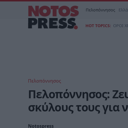
Πελοπόννησος
Ελλ
HOT TOPICS:
ΟΡΟΙ Χ
Πελοπόννησος
Πελοπόννησος: Ζε
σκύλους τους για 
Notospress