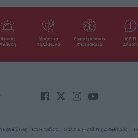
Άμεση
Χρήσιμα
Εφημερεύοντα
Κ.Ε.Π
Ανάγκη
τηλέφωνα
Φαρμακεία
Δήμων
r
η Εχεμύθειας
Όροι Χρήσης
Πολιτική κατά της Διαφθοράς
Τα