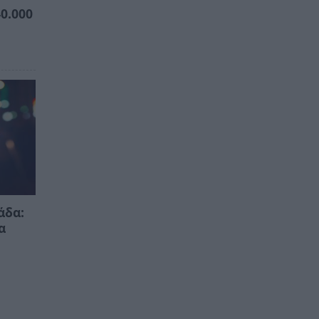
0.000
άδα:
α