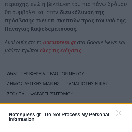
περιοχής, ενώ η βελτίωση του πιο πάνω δρόμου
θα συμβάλει και στην
διευκόλυνση της
πρόσβασης των επισκεπτών προς τον ναό της
Παναγίας Καψοδεματούσας.
Ακολουθήστε το
notospress.gr
στο Google News και
μάθετε πρώτοι
όλες τις ειδήσεις
TAGS:
ΠΕΡΙΦΕΡΕΙΑ ΠΕΛΟΠΟΝΝΗΣΟΥ
ΔΗΜΟΣ ΔΥΤΙΚΗΣ ΜΑΝΗΣ
ΠΑΝΑΓΙΩΤΗΣ ΝΙΚΑΣ
ΣΤΟΥΠΑ
ΦΑΡΑΓΓΙ ΡΙΝΤΟΜΟΥ
Notospress.gr -
Do Not Process My Personal
Information