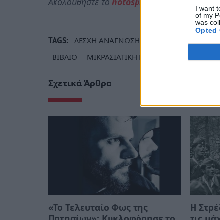
Ακολουθήστε το
notospress.gr
στο Google N
I want t
of my P
was col
Opted 
TAGS:
ΛΕΣΧΗ ΑΝΑΓΝΩΣΗΣ ΓΕΡΑΚΙΟΥ
ΠΟΛΙΤΙ
ΒΙΒΛΙΟ
ΜΙΚΡΑΣΙΑΤΙΚΗ ΚΑΤΑΣΤΡΟΦΗ
ΓΕΡΑΚΙ
Σχετικά Άρθρα
«Το Τελευταίο Φως της
Η Στρέ
Πατησίων»: Κυκλοφόρησε το
τις μά