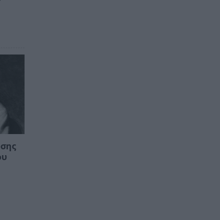
ωσης
ου