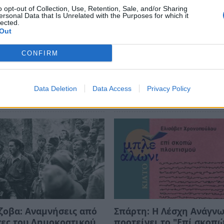
ews και μάθετε πρώτοι
όλες τις ειδήσεις
o opt-out of Collection, Use, Retention, Sale, and/or Sharing
ersonal Data that Is Unrelated with the Purposes for which it
lected.
Out
ΣΤΙΚΟΣ ΣΥΛΛΟΓΟΣ ΓΕΡΟΝΘΡΩΝ
ΝΙΚΟΣ ΑΝΑΓΝΩΣΤΟΠΟΥΛΟΣ
CONFIRM
Data Deletion
Data Access
Privacy Policy
ζοβα: Αναμνήσεις από
Σπάρτη: Η Λέσχη Ανάγν
χες του Δημοκρατικού
προτείνει το "Επί σκοπ