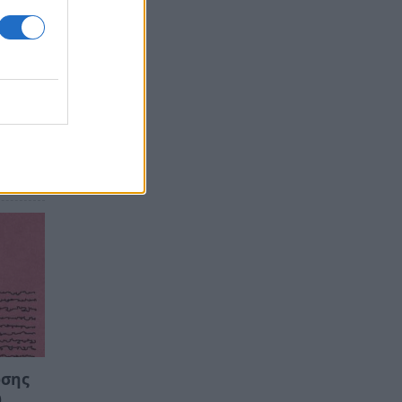
ωσης
ώ