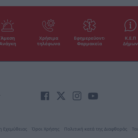
Άμεση
Χρήσιμα
Εφημερεύοντα
Κ.Ε.Π
Ανάγκη
τηλέφωνα
Φαρμακεία
Δήμων
r
η Εχεμύθειας
Όροι Χρήσης
Πολιτική κατά της Διαφθοράς
Τα