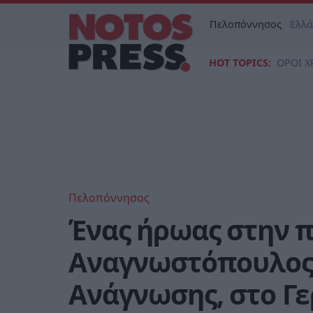
Πελοπόννησος
Ελλ
HOT TOPICS:
ΟΡΟΙ Χ
Πελοπόννησος
Ένας ήρωας στην π
Αναγνωστόπουλος,
Ανάγνωσης, στο Γε