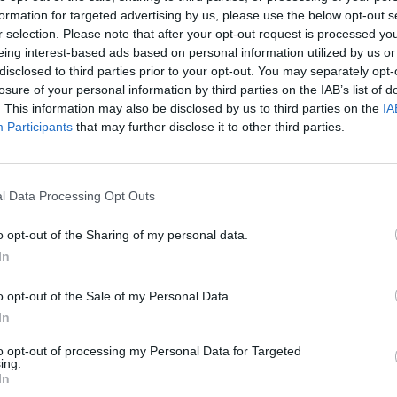
formation for targeted advertising by us, please use the below opt-out s
λογή της
Λέσχης Ανάγνωσης Γερακίου
και του
r selection. Please note that after your opt-out request is processed y
ναγνωστεί, το επίκαιρο βιβλίο
«Ένας ήρωας
eing interest-based ads based on personal information utilized by us or
disclosed to third parties prior to your opt-out. You may separately opt-
losure of your personal information by third parties on the IAB’s list of
. This information may also be disclosed by us to third parties on the
IA
Participants
that may further disclose it to other third parties.
υλος
, θα βρίσκεται στη
Βιβλιοθήκη
l Data Processing Opt Outs
o opt-out of the Sharing of my personal data.
In
o opt-out of the Sale of my Personal Data.
In
ως πάντα σε παρεΐστικο κλίμα, προβλέπεται,
to opt-out of processing my Personal Data for Targeted
ing.
In