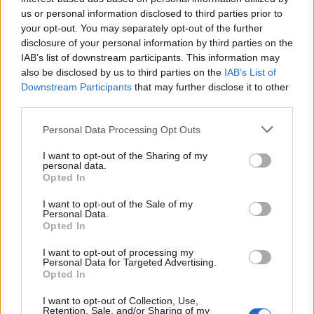
και στα 55 χρόνια στις αγρότισσες. Πλήρη ισοτιμία
us or personal information disclosed to third parties prior to
your opt-out. You may separately opt-out of the further
δικαιωμάτων στους εργάτες γης, μόνιμους και
disclosure of your personal information by third parties on the
εποχιακούς, Έλληνες και Μετανάστες, όχι στον
IAB’s list of downstream participants. This information may
ρατσισμό και τον φασισμό. Συλλογικές συμβάσεις
also be disclosed by us to third parties on the
IAB’s List of
Downstream Participants
that may further disclose it to other
εργασίας και αυξήσεις στους μισθούς των
third parties.
εργαζομένων στον αγροτοδιατροφικό τομέα.
Personal Data Processing Opt Outs
Κανείς φτωχομεσαίος αγροτοκτηνοτρόφος να μη
I want to opt-out of the Sharing of my
λείψει από τους χώρους συγκέντρωσης των τρακτέρ
personal data.
Opted In
που έχουν αποφασίσει οι Ομοσπονδίες Αγροτικών
Συλλόγων και οι Αγροτικοί Σύλλογοι στις 22 Γενάρη.»
I want to opt-out of the Sale of my
Personal Data.
Opted In
Ακολουθήστε το
notospress.gr
στο Google News και
μάθετε πρώτοι
όλες τις ειδήσεις
I want to opt-out of processing my
Personal Data for Targeted Advertising.
Opted In
I want to opt-out of Collection, Use,
TAGS:
ΑΝΤΑΡΣΙΑ ΣΤΟ ΜΩΡΙΑ
ΑΝΤΑΡΣΥΑ
Retention, Sale, and/or Sharing of my