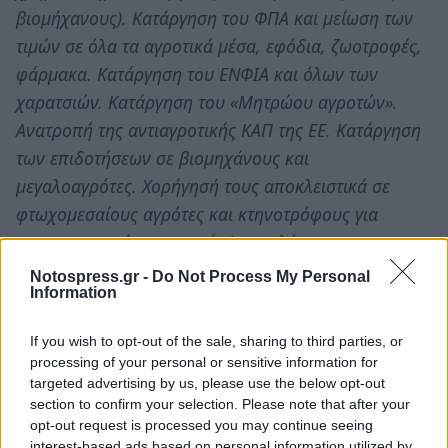
βιομήχανους). Κατάργηση του ΦΠΑ και μείωση των
τιμών σε όλα τα αγροτικά μέσα, εφόδια, ζωοτροφές,
φάρμακα. Κατάργηση του ΕΝΦΙΑ και όλων των
χαρατσιών. Κατάργηση του «Μητρώου αγροτών».
Ανατροπή της αντιαγροτικής ΚΑΠ της ΕΕ. Κατάργηση
των επιδοτήσεων σε βιομηχάνους και
μεγαλοαγρότες. Χορήγησή τους αποκλειστικά σε
φτωχομεσαίους αγρότες και κτηνοτρόφους για
συνεταιριστική παραγωγή. Αφορολόγητο και
ακατάσχετο αγροτικό εισόδημα 12.000 ευρώ,
Notospress.gr -
Do Not Process My Personal
Information
προσαυξημένο με 3.000 ευρώ για κάθε παιδί..
Πλήρη, δημόσια ασφάλιση και άμεση αποζημίωση
If you wish to opt-out of the sale, sharing to third parties, or
από τον ΕΛΓΑ (100%) φυτικού και ζωϊκού κεφαλαίου
processing of your personal or sensitive information for
σε όλη τη χώρα. Όχι στην ιδιωτικοποίηση του
targeted advertising by us, please use the below opt-out
section to confirm your selection. Please note that after your
δικτύου διανομής του αρδευτικού νερού μέσω ΣΔΙΤ.
opt-out request is processed you may continue seeing
Ανθρώπινες συντάξεις, στα 60 χρόνια στους αγρότες
interest-based ads based on personal information utilized by