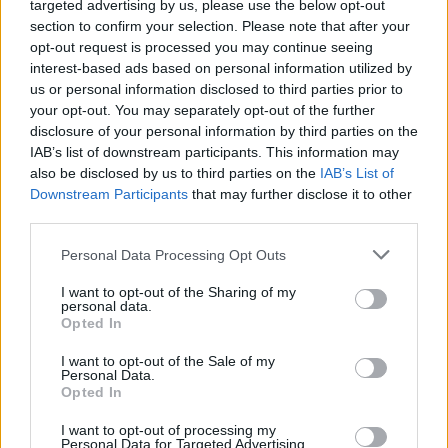
targeted advertising by us, please use the below opt-out
section to confirm your selection. Please note that after your
opt-out request is processed you may continue seeing
interest-based ads based on personal information utilized by
us or personal information disclosed to third parties prior to
your opt-out. You may separately opt-out of the further
disclosure of your personal information by third parties on the
IAB’s list of downstream participants. This information may
also be disclosed by us to third parties on the
IAB’s List of
Downstream Participants
that may further disclose it to other
third parties.
Personal Data Processing Opt Outs
I want to opt-out of the Sharing of my
Σπάρτη: Κλειστή από τις 10 έως τις 21
personal data.
Opted In
Αυγούστου η Δημόσια Κεντρική Βιβλιοθήκη
05/08/2026 19:44
I want to opt-out of the Sale of my
Personal Data.
Opted In
I want to opt-out of processing my
Personal Data for Targeted Advertising.