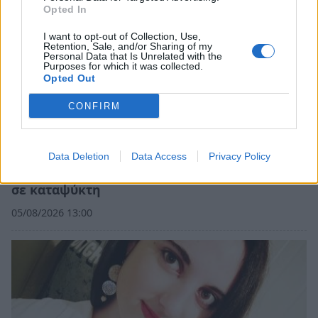
Opted In
I want to opt-out of Collection, Use,
Retention, Sale, and/or Sharing of my
Personal Data that Is Unrelated with the
Purposes for which it was collected.
Opted Out
CONFIRM
Σπάρτη: Προθεσμία για να απολογηθεί πήρε ο
Data Deletion
Data Access
Privacy Policy
55χρονος που έκρυβε τη σορό του πατέρα του
σε καταψύκτη
05/08/2026 13:00