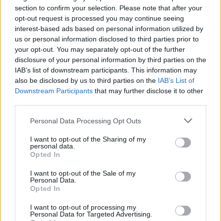
Αεροπορία
νεκρός είναι ο ένας από τους δύο
section to confirm your selection. Please note that after your
opt-out request is processed you may continue seeing
χειριστές
του
F-4 Phantom
, που συνετρίβη στη
interest-based ads based on personal information utilized by
θαλάσσια περιοχή νότια του αεροδρομίου
us or personal information disclosed to third parties prior to
Ανδραβίδας
.
your opt-out. You may separately opt-out of the further
disclosure of your personal information by third parties on the
IAB’s list of downstream participants. This information may
Συνεχίζονται οι έρευνες για τον δεύτερο
also be disclosed by us to third parties on the
IAB’s List of
χειριστή.
Downstream Participants
that may further disclose it to other
third parties.
Σύμφωνα με την ανακοίνωση νεκρός είναι ο
29χρονος συγκυβερνήτης του πολεμικού
Personal Data Processing Opt Outs
αεροσκάφους, υποσμηναγός
Μάριος - Μιχαήλ
I want to opt-out of the Sharing of my
personal data.
Τουρούτσικας.
Opted In
Οι έρευνες συνεχίζονται για τον 31χρονο
I want to opt-out of the Sale of my
Personal Data.
κυβερνήτη, Σμηναγό Ευστάθιο Τσιτλακίδη.
Opted In
I want to opt-out of processing my
Personal Data for Targeted Advertising.
Ολόκληρη η ανακοίνωση