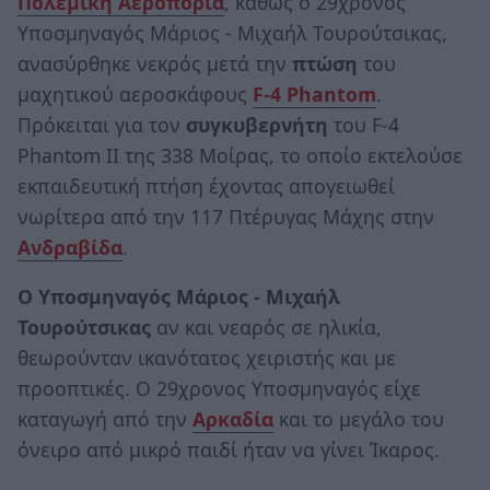
Πολεμική Αεροπορία
, καθώς ο 29χρονος
Υποσμηναγός Μάριος - Μιχαήλ Τουρούτσικας,
ανασύρθηκε νεκρός μετά την
πτώση
του
μαχητικού αεροσκάφους
F-4 Phantom
.
Πρόκειται για τον
συγκυβερνήτη
του F-4
Phantom II της 338 Μοίρας, το οποίο εκτελούσε
εκπαιδευτική πτήση έχοντας απογειωθεί
νωρίτερα από την 117 Πτέρυγας Μάχης στην
Ανδραβίδα
.
Ο Υποσμηναγός Μάριος - Μιχαήλ
Τουρούτσικας
αν και νεαρός σε ηλικία,
θεωρούνταν ικανότατος χειριστής και με
προοπτικές. Ο 29χρονος Υποσμηναγός είχε
καταγωγή από την
Αρκαδία
και το μεγάλο του
όνειρο από μικρό παιδί ήταν να γίνει Ίκαρος.