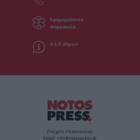
Εφημερεύοντα
Φαρμακεία
Κ.Ε.Π Δήμων
Στοιχεία επικοινωνίας:
Email. info@notospress.gr