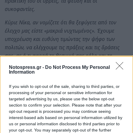
πρακτική του οι ύβρεις, τα ψεύδη και οι
συκοφαντίες.
Κύριε Νίκα, αν νομίζετε ότι θα ξεφύγετε από τον
έλεγχο μας είστε «μακριά νυχτωμένος». Έχουμε
υποχρέωση και ευθύνη τιμώντας την ψήφο των
πολιτών, να ελέγχουμε τις πράξεις και τις δράσεις
σας, σε ό,τι αφορά το θεσμικό σας ρόλο και τη
διαχείριση του Δημοσίου χρήματος. Καθημερινά θα
Notospress.gr -
Do Not Process My Personal
είστε απολογούμενος απέναντι στους πολίτες.
Information
Ως επικεφαλής της «Νέας Πελοποννήσου» εγώ και οι
If you wish to opt-out of the sale, sharing to third parties, or
processing of your personal or sensitive information for
συνεργάτες μου θα πολεμήσουμε σκληρά για να
targeted advertising by us, please use the below opt-out
ανατρέψουμε την πιο ακραία εκδοχή
section to confirm your selection. Please note that after your
αυταρχικότητας, αδιαφάνειας και αλαζονείας που
opt-out request is processed you may continue seeing
interest-based ads based on personal information utilized by
χαρακτηρίζει τη Διοίκηση που ασκείτε στην
us or personal information disclosed to third parties prior to
Πελοπόννησο.
your opt-out. You may separately opt-out of the further