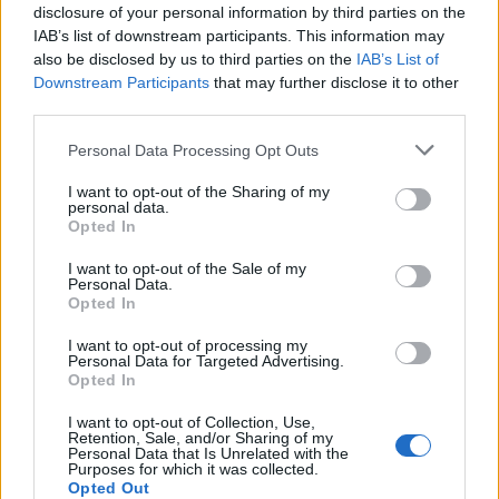
disclosure of your personal information by third parties on the
Αυτή η ανατροπή και η μεγάλη Νίκη της «Νέας
IAB’s list of downstream participants. This information may
Πελοποννήσου» στις επερχόμενες Αυτοδιοικητικές
also be disclosed by us to third parties on the
IAB’s List of
Downstream Participants
that may further disclose it to other
εκλογές του Οκτωβρίου του 2023 είναι βέβαιο πως
third parties.
θα οδηγήσει σε πλήρη εξαφάνιση και κατάρρευση
όλο το σύστημα «λάσπης και συκοφαντίας» που με
Personal Data Processing Opt Outs
τόσο πάθος σας υπερασπίστηκε και σας
I want to opt-out of the Sharing of my
personal data.
υπερασπίζετε».
Opted In
Ακολουθήστε το
notospress.gr
στο Google News και
I want to opt-out of the Sale of my
Personal Data.
μάθετε πρώτοι
όλες τις ειδήσεις
Opted In
I want to opt-out of processing my
Personal Data for Targeted Advertising.
Opted In
TAGS:
ΠΕΤΡΟΣ ΤΑΤΟΥΛΗΣ
ΠΑΝΑΓΙΩΤΗΣ ΝΙΚΑΣ
ΠΕΡΙΦΕΡΕΙΑ ΠΕΛΟΠΟΝΝΗΣΟΥ
ΑΥΤΟΔΙΟΙΚΗΣΗ
I want to opt-out of Collection, Use,
Retention, Sale, and/or Sharing of my
Personal Data that Is Unrelated with the
ΑΥΤΟΔΙΟΙΚΗΤΙΚΕΣ ΕΚΛΟΓΕΣ
ΕΚΛΟΓΕΣ
Purposes for which it was collected.
Opted Out