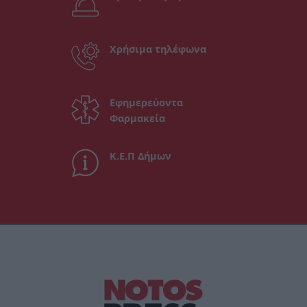
Χρήσιμα τηλέφωνα
Εφημερεύοντα
Φαρμακεία
Κ.Ε.Π Δήμων