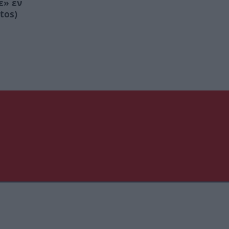
ε» εν
tos)