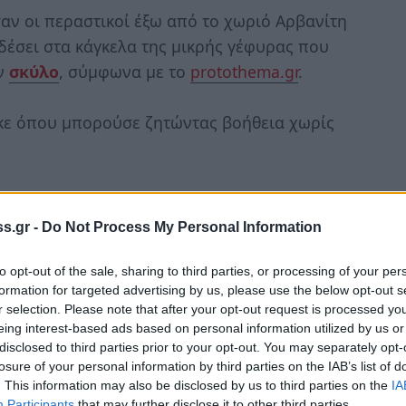
αν οι περαστικοί έξω από το χωριό Αρβανίτη
δέσει στα κάγκελα της μικρής γέφυρας που
αν
σκύλο
, σύμφωνα με το
protothema.gr
.
κε όπου μπορούσε ζητώντας βοήθεια χωρίς
εστένων το ζώο ήταν νεκρό,
κρεμασμένο
μάδα δημοσίευσε στο Facebook ένα
πολύ
s.gr -
Do Not Process My Personal Information
to opt-out of the sale, sharing to third parties, or processing of your per
formation for targeted advertising by us, please use the below opt-out s
r selection. Please note that after your opt-out request is processed y
eing interest-based ads based on personal information utilized by us or
disclosed to third parties prior to your opt-out. You may separately opt-
losure of your personal information by third parties on the IAB’s list of
. This information may also be disclosed by us to third parties on the
IA
Participants
that may further disclose it to other third parties.