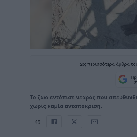
Δες περισσότερα άρθρα του
Πρ
σ
Το ζώο εντόπισε νεαρός που απευθύν
χωρίς καμία ανταπόκριση.
49