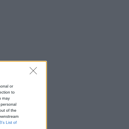
sonal or
ection to
ou may
 personal
out of the
 downstream
B’s List of