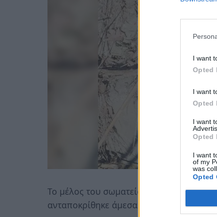
Persona
I want t
Opted 
I want t
Opted 
I want 
Advertis
Opted 
I want t
of my P
was col
Opted 
Το μέλος του σωματείου κάλεσε αμέσως 
ανταποκρίθηκε άμεσα και έστειλε περιπο