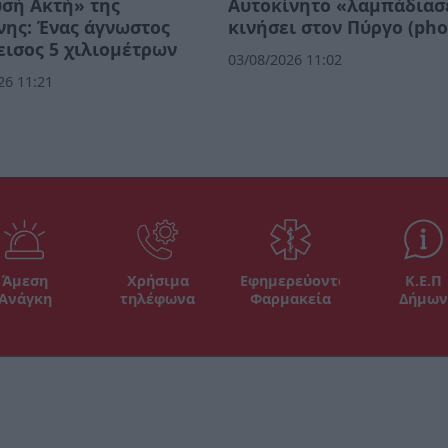
σή Ακτή» της
Αυτοκίνητο «λαμπάδιασ
ης: Ένας άγνωστος
κινήσει στον Πύργο (pho
ισος 5 χιλιομέτρων
03/08/2026 11:02
26 11:21
Άμεση
Χρήσιμα
Εφημερεύοντα
Κ.Ε.Π
Ανάγκη
τηλέφωνα
Φαρμακεία
Δήμων