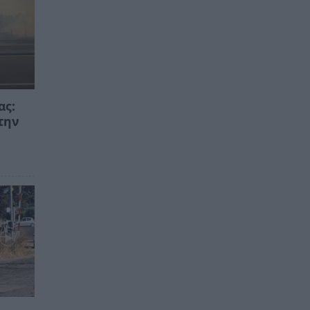
ας:
την