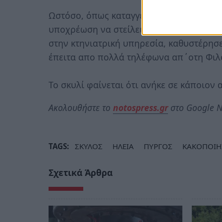
Ωστόσο, όπως καταγγέλλει η Φιλοζωική 
υποχρέωση να στείλει συνεργείο άμεσα γι
στην κτηνιατρική υπηρεσία, καθυστέρησ
έπειτα απο πολλά τηλέφωνα απ΄οτη Φιλο
Το σκυλί φαίνεται ότι ανήκε σε κάποιον
Ακολουθήστε το
notospress.gr
στο Google N
TAGS:
ΣΚΥΛΟΣ
ΗΛΕΙΑ
ΠΥΡΓΟΣ
ΚΑΚΟΠΟΙΗ
Σχετικά Άρθρα