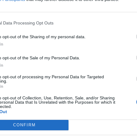
l Data Processing Opt Outs
o opt-out of the Sharing of my personal data.
In
o opt-out of the Sale of my Personal Data.
In
to opt-out of processing my Personal Data for Targeted
ing.
In
o opt-out of Collection, Use, Retention, Sale, and/or Sharing
φωτογραφίες
ersonal Data that Is Unrelated with the Purposes for which it
lected.
Out
το αστυνομικό τμήμα του
Πύργου
το οποίο
CONFIRM
λικό.