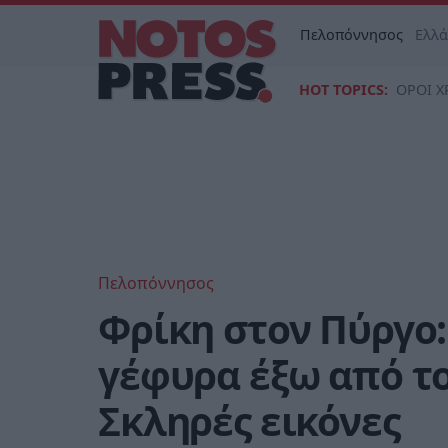
Πελοπόννησος
Ελλ
HOT TOPICS:
ΟΡΟΙ Χ
Πελοπόννησος
Φρίκη στον Πύργο
γέφυρα έξω από το
Σκληρές εικόνες