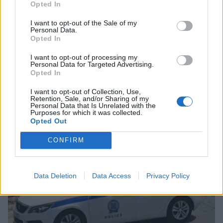
Opted In
I want to opt-out of the Sale of my
Personal Data.
Opted In
I want to opt-out of processing my
Personal Data for Targeted Advertising.
Opted In
Λακωνία: Εκδηλώσεις του ΚΚΕ για τα 80 χρόνια
από την ίδρυση του Δημοκρατικού Στρατού
I want to opt-out of Collection, Use,
Ελλάδας
Retention, Sale, and/or Sharing of my
Personal Data that Is Unrelated with the
Purposes for which it was collected.
05/08/2026 20:39
Opted Out
CONFIRM
Data Deletion
Data Access
Privacy Policy