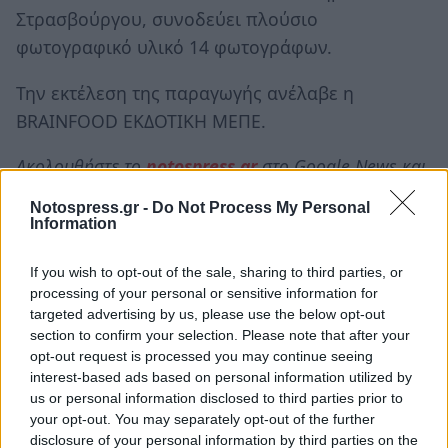
Στρασβούργου, συνοδεύει πλούσιο
φωτογραφικό υλικό 14 φωτογράφων.
Την εκτέλεση της παραγωγής ανέλαβε η
BRAINFOOD ΕΚΔΟΤΙΚΗ ΜΕΠΕ.
Ακολουθήστε το
notospress.gr
στο Google News και
μάθετε πρώτοι
όλες τις ειδήσεις
Notospress.gr -
Do Not Process My Personal
Information
TAGS:
ΕΛΛΗΝΙΚΟΣ ΟΡΓΑΝΙΣΜΟΣ ΤΟΥΡΙΣΜΟΥ
If you wish to opt-out of the sale, sharing to third parties, or
processing of your personal or sensitive information for
ΜΕΘΩΝΗ
ΚΑΣΤΡΟ ΤΗΣ ΜΕΘΩΝΗΣ
targeted advertising by us, please use the below opt-out
section to confirm your selection. Please note that after your
ΚΑΣΤΡΟΠΟΛΙΤΕΙΑ ΜΕΘΩΝΗΣ
ΕΟΤ
opt-out request is processed you may continue seeing
ΠΕΡΙΦΕΡΕΙΑ ΠΕΛΟΠΟΝΝΗΣΟΥ
interest-based ads based on personal information utilized by
us or personal information disclosed to third parties prior to
your opt-out. You may separately opt-out of the further
disclosure of your personal information by third parties on the