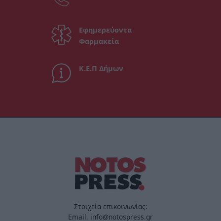
Εφημερεύοντα
Φαρμακεία
Κ.Ε.Π Δήμων
Στοιχεία επικοινωνίας:
Email. info@notospress.gr