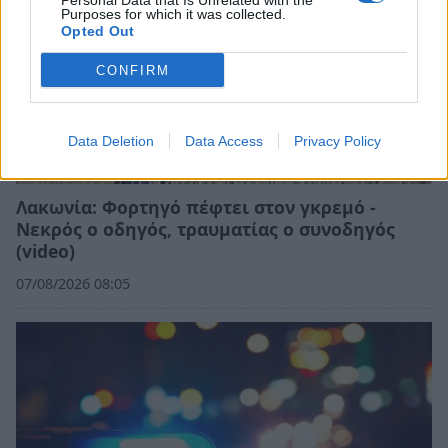
Personal Data that Is Unrelated with the
Purposes for which it was collected.
Opted Out
CONFIRM
Data Deletion
Data Access
Privacy Policy
Λακωνία: Φορτηγό πέφτει στον γκρεμό -
Νεκρός ο οδηγός, τραυματίας ο συνοδηγός
(video)
07/08/2026 08:05