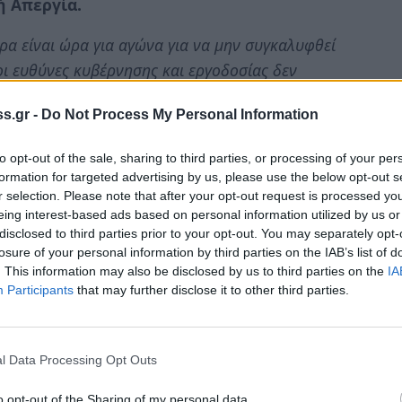
 Απεργία.
ρα είναι ώρα για αγώνα για να μην συγκαλυφθεί
οι ευθύνες κυβέρνησης και εργοδοσίας δεν
s.gr -
Do Not Process My Personal Information
, όλων των νεκρών θα γίνουμε φωνή» που αυτές
ων μαθητών, φοιτητών, γονιών και εργαζομένων
to opt-out of the sale, sharing to third parties, or processing of your per
formation for targeted advertising by us, please use the below opt-out s
ι το χρέος που έχουμε ώστε να μη συγκαλυφθεί
r selection. Please note that after your opt-out request is processed y
eing interest-based ads based on personal information utilized by us or
disclosed to third parties prior to your opt-out. You may separately opt-
ρουση των τρένων στα Τέμπη δεν ήταν ένα ακόμη
losure of your personal information by third parties on the IAB’s list of
. This information may also be disclosed by us to third parties on the
IA
οδιαγεγραμμένο έγκλημα για το οποίο εδώ και
Participants
that may further disclose it to other third parties.
ν Σιδηροδρομικών. Ένα έγκλημα που έχει τη
ας μέχρι σήμερα και ιδιωτικοποίησαν τις
l Data Processing Opt Outs
 άλλο να παίζεται η ζωή τους κορόνα γράμματα
o opt-out of the Sharing of my personal data.