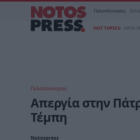
Πελοπόννησος
Ελλ
HOT TOPICS:
ΟΡΟΙ Χ
Πελοπόννησος
Απεργία στην Πάτρ
Τέμπη
Notospress