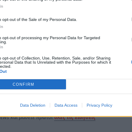
μάχη με τα συνδικάτα τους, με το λαό και τη
In
ο σύμφωνα με τις δικές μας ανάγκες της
o opt-out of the Sale of my Personal Data.
 τα κέρδη τους.
In
αν άδικα την ζωή τους, για εμάς και για τα
to opt-out of processing my Personal Data for Targeted
ing.
α που μας έχουν στήσει το κεφάλαιο και οι
In
o opt-out of Collection, Use, Retention, Sale, and/or Sharing
ersonal Data that Is Unrelated with the Purposes for which it
ία στιγμή! Καλούμε όλα τα σωματεία τις επόμενες
lected.
Out
τους τρόπους να ενημερώσουν κάθε συνάδελφο, σε
επιχείρηση, σε κάθε γειτονιά.
CONFIRM
στην Πλατεία Γεωργίου την Τετάρτη 8 Μαρτίου
Data Deletion
Data Access
Privacy Policy
ews και μάθετε πρώτοι
όλες τις ειδήσεις