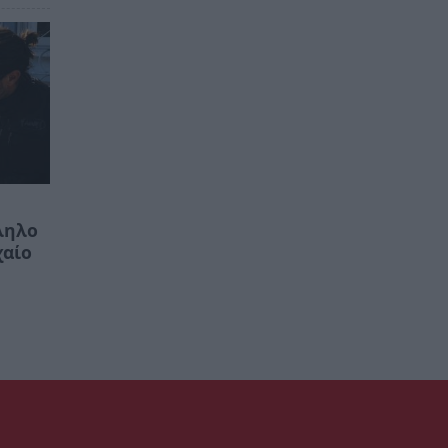
ληλο
χαίο