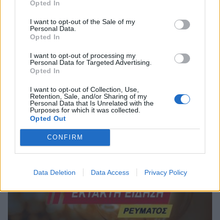
Opted In
I want to opt-out of the Sale of my
Personal Data.
Opted In
I want to opt-out of processing my
Personal Data for Targeted Advertising.
Opted In
Λακωνία: Ο Δημήτρης Μανιατάκος ακούει
αλλά δεν μιλάει – Θα είναι υποψήφιος
I want to opt-out of Collection, Use,
δήμαρχος Ευρώτα;
Retention, Sale, and/or Sharing of my
Personal Data that Is Unrelated with the
Purposes for which it was collected.
06/08/2026 13:10
Opted Out
CONFIRM
Data Deletion
Data Access
Privacy Policy