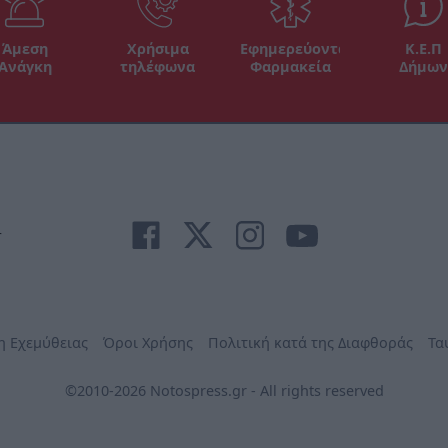
Άμεση
Χρήσιμα
Εφημερεύοντα
Κ.Ε.Π
Ανάγκη
τηλέφωνα
Φαρμακεία
Δήμων
r
η Εχεμύθειας
Όροι Χρήσης
Πολιτική κατά της Διαφθοράς
Τα
©2010-2026 Notospress.gr - All rights reserved