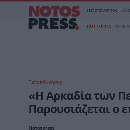
Πελοπόννησος
Ελλ
HOT TOPICS:
ΟΡΟΙ Χ
Πελοπόννησος
«Η Αρκαδία των Π
Παρουσιάζεται ο ε
Notospress