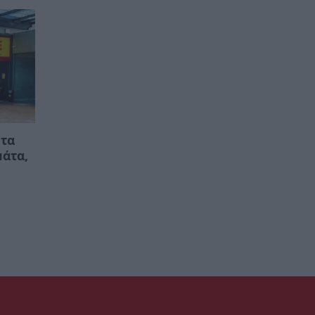
 τα
μάτα,