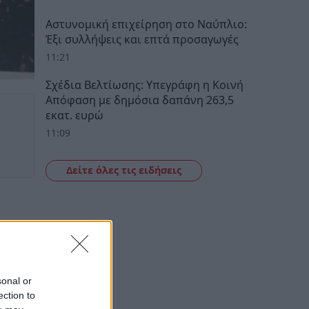
Αστυνομική επιχείρηση στο Ναύπλιο:
Έξι συλλήψεις και επτά προσαγωγές
11:21
Σχέδια Βελτίωσης: Υπεγράφη η Κοινή
Απόφαση με δημόσια δαπάνη 263,5
εκατ. ευρώ
11:09
Δείτε όλες τις ειδήσεις
sonal or
ection to