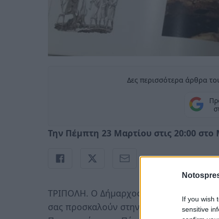
Δες περισσότερα άρθρα του
Πρ
σ
Την Πέμπτη 23 Μαρτίου στις 20:00 στ
Notospres
ΤΡΙΠΟΛΗ. Ο Δήμαρχος Τρίπολης Κωνσταντ
If you wish 
σας προσκαλούν στην παρουσίαση του ε
sensitive in