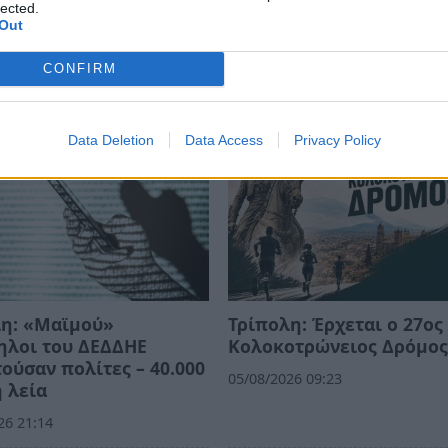
lected.
ΒΛΙΟΠΑΡΟΥΣΙΑΣΗ
Out
CONFIRM
Data Deletion
Data Access
Privacy Policy
λη: «Μαϊμού»
Τρίπολη: Έρχεται ο 27ος
ηλοι του ΔΕΔΔΗΕ
Κολοκοτρώνειος Δρόμο
ούσαν πολίτες – 40.000
05/08/2026 09:23
 λεία
26 21:14