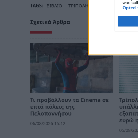
was col
TAGS:
ΒΙΒΛΙΟ
ΤΡΙΠΟΛΗ
ΠΑΡΟΥΣΙΑΣΗ
ΒΙ
Opted 
Σχετικά Άρθρα
Τι προβάλλουν τα Cinema σε
Τρίπο
επτά πόλεις της
υπάλλ
Πελοποννήσου
εξαπατ
ευρώ η
06/08/2026 15:12
05/08/20