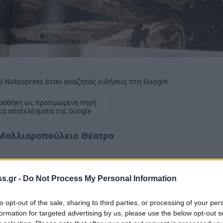
 Notospress όταν αναζητάς ειδήσεις στη Google
οσθήκη ως προτιμώμενη πηγή
τα αποτελέσματα της Google
ο Μαλλιαροπούλειο Θέατρο
s.gr -
Do Not Process My Personal Information
ίνος Τζιούμης και το Δημοτικό Συμβούλιο
to opt-out of the sale, sharing to third parties, or processing of your per
πετειακού τόμου «Η Αρκαδία των
formation for targeted advertising by us, please use the below opt-out s