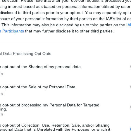
23, ώρα 20:00 στην
Τρίπολη
, στο
r selection. Please note that after your opt-out request is processed y
eing interest-based ads based on personal information utilized by us or
disclosed to third parties prior to your opt-out. You may separately opt-
losure of your personal information by third parties on the IAB’s list of
. This information may also be disclosed by us to third parties on the
IA
Participants
that may further disclose it to other third parties.
ς Πανεπιστημίου Νεάπολις Πάφου
επιστημίου Πελοποννήσου και
l Data Processing Opt Outs
 Ευάγγελος Κασσαβέτης, ερευνητής,
o opt-out of the Sharing of my personal data.
In
ής Πανεπιστημίου Νεάπολις Πάφου
o opt-out of the Sale of my Personal Data.
In
ράφος Βίκυ Φλέσσα.
to opt-out of processing my Personal Data for Targeted
ing.
ews και μάθετε πρώτοι
όλες τις ειδήσεις
In
o opt-out of Collection, Use, Retention, Sale, and/or Sharing
ersonal Data that Is Unrelated with the Purposes for which it