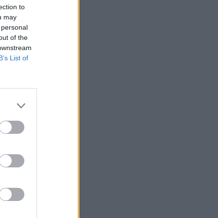
ection to
ou may
 personal
out of the
 downstream
B’s List of