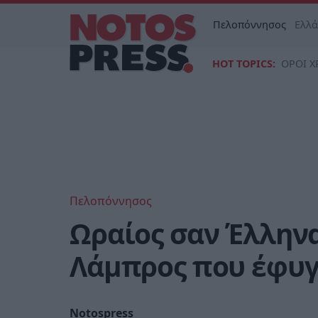
Πελοπόννησος
Ελλ
HOT TOPICS:
ΟΡΟΙ Χ
Πελοπόννησος
Ωραίος σαν Έλληνα
Λάμπρος που έφυ
Notospress