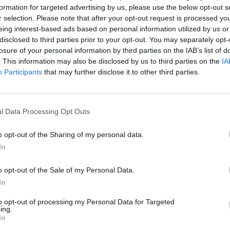
formation for targeted advertising by us, please use the below opt-out s
αγίδα.
r selection. Please note that after your opt-out request is processed y
eing interest-based ads based on personal information utilized by us or
 όπου οι άλλοι δηλώναμε αδυναμία.
disclosed to third parties prior to your opt-out. You may separately opt-
losure of your personal information by third parties on the IAB’s list of
διοτέλεια ήταν η δική του χαρά κι ευτυχία.
. This information may also be disclosed by us to third parties on the
IA
Participants
that may further disclose it to other third parties.
 παρέα του, μια ανοιξιάτικη ημέρα τιμής και
μα και τη φιλοσοφία του. Μια ημέρα που θα
ς συνέχεια του τόσο σημαντικού έργου του.
l Data Processing Opt Outs
o opt-out of the Sharing of my personal data.
In
υς καλούς φίλους σου.
o opt-out of the Sale of my Personal Data.
In
to opt-out of processing my Personal Data for Targeted
ing.
In