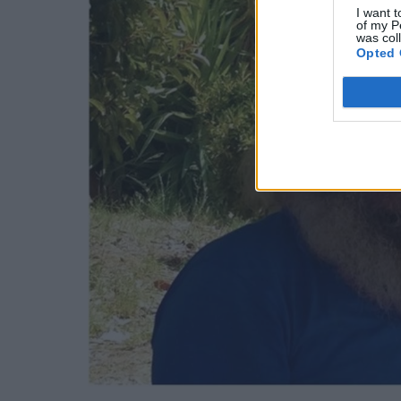
I want t
of my P
was col
Opted 