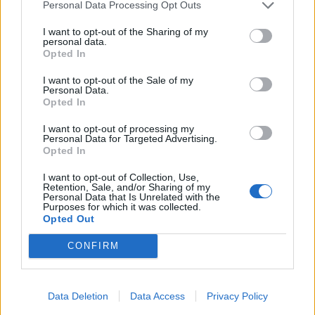
Personal Data Processing Opt Outs
– Νικός Παπασπυριδάκος, τα εγγόνια της
I want to opt-out of the Sharing of my
Σταύρος, Ελένη, Αφροδίτη και Λεωνίδας, τα
personal data.
ανίψια και οι λοιποί συγγενείς της.
Opted In
I want to opt-out of the Sale of my
Ακολουθήστε το
notospress.gr
στο Google News και
Personal Data.
Opted In
μάθετε πρώτοι
όλες τις ειδήσεις
I want to opt-out of processing my
Personal Data for Targeted Advertising.
Opted In
TAGS:
ΕΦΥΓΑΝ
ΚΟΙΝΩΝΙΑ
ΜΝΗΜΟΣΥΝΟ
I want to opt-out of Collection, Use,
Retention, Sale, and/or Sharing of my
ΚΗΔΕΙΕΣ
Personal Data that Is Unrelated with the
Purposes for which it was collected.
Opted Out
CONFIRM
Data Deletion
Data Access
Privacy Policy