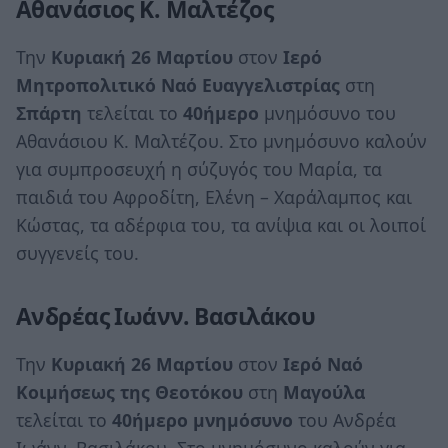
Αθανάσιος Κ. Μαλτέζος
Την
Κυριακή 26 Μαρτίου
στον
Ιερό
Μητροπολιτικό
Ναό
Ευαγγελιστρίας
στη
Σπάρτη
τελείται το
40ήμερο
μνημόσυνο του
Αθανάσιου Κ. Μαλτέζου. Στο μνημόσυνο καλούν
για συμπροσευχή η σύζυγός του Μαρία, τα
παιδιά του Αφροδίτη, Ελένη – Χαράλαμπος και
Κώστας, τα αδέρφια του, τα ανίψια και οι λοιποί
συγγενείς του.
Ανδρέας Ιωάνν. Βασιλάκου
Την
Κυριακή 26 Μαρτίου
στον
Ιερό Ναό
Κοιμήσεως της Θεοτόκου
στη
Μαγούλα
τελείται το
40ήμερο μνημόσυνο
του Ανδρέα
Ιωάνν. Βασιλάκου. Στο μνημόσυνο καλούν για