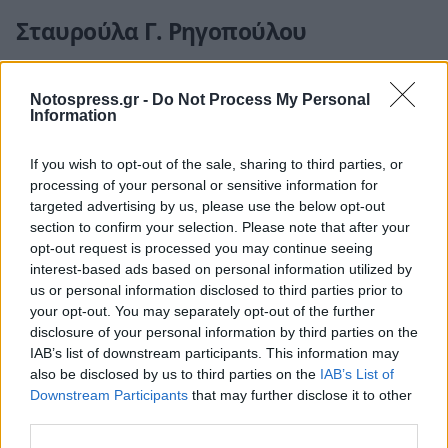
Σταυρούλα Γ. Ρηγοπούλου
Την
Κυριακή 26 Μαρτίου
στον
Ιερό
Ναό Αγίου
Notospress.gr -
Do Not Process My Personal
Νίκωνος
στην
Σπαρτή
τελείται το
40ήμερο
Information
μνημόσυνο της Σταυρούλας Γ. Ρηγοπούλου. Στο
μνημόσυνο καλούν για συμπροσευχή τα παιδιά
If you wish to opt-out of the sale, sharing to third parties, or
processing of your personal or sensitive information for
της Χρήστος και Ελένη – Δημήτρης, τα εγγόνια
targeted advertising by us, please use the below opt-out
και οι λοιποί συγγενείς της.
section to confirm your selection. Please note that after your
opt-out request is processed you may continue seeing
interest-based ads based on personal information utilized by
Ελένη Σ. Πλαγιανού (Χήρα)
us or personal information disclosed to third parties prior to
your opt-out. You may separately opt-out of the further
Την
Κυριακή 26 Μαρτίου
στον
Ιερό Ναό Αγίας
disclosure of your personal information by third parties on the
IAB’s list of downstream participants. This information may
Τριάδας
στη
Σελλασία
τελείται το
ετήσιο
also be disclosed by us to third parties on the
IAB’s List of
μνημόσυνο της Ελένης Σ. Πλαγιανού. Στο
Downstream Participants
that may further disclose it to other
μνημόσυνο καλούν για συμπροσευχή τα παιδιά
third parties.
της Χρήστος – Τρέιση Πλαγιανού και Παναγιώτα