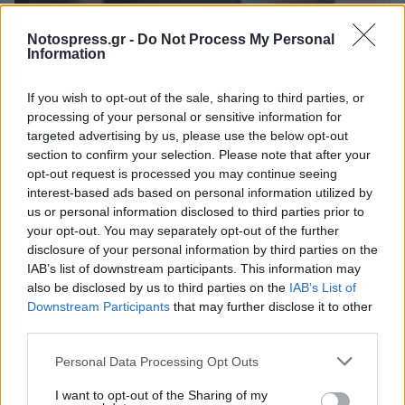
Notospress.gr -
Do Not Process My Personal
Information
If you wish to opt-out of the sale, sharing to third parties, or
processing of your personal or sensitive information for
targeted advertising by us, please use the below opt-out
section to confirm your selection. Please note that after your
opt-out request is processed you may continue seeing
interest-based ads based on personal information utilized by
us or personal information disclosed to third parties prior to
Αποδοκίμασαν Τασούλα και Μητσοτάκη στο
your opt-out. You may separately opt-out of the further
Μεσολόγγι - Την «πλήρωσε» και ο Δαβάκης
disclosure of your personal information by third parties on the
(video)
IAB’s list of downstream participants. This information may
07/04/2026 12:44
also be disclosed by us to third parties on the
IAB’s List of
Downstream Participants
that may further disclose it to other
third parties.
Personal Data Processing Opt Outs
I want to opt-out of the Sharing of my