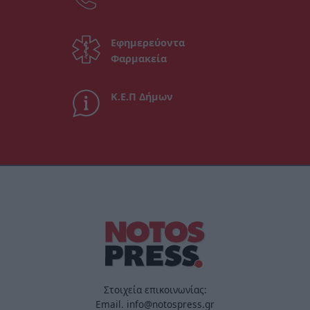
Εφημερεύοντα
Φαρμακεία
Κ.Ε.Π Δήμων
Στοιχεία επικοινωνίας:
Email. info@notospress.gr