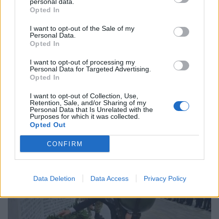
personal data.
Opted In
I want to opt-out of the Sale of my
Personal Data.
Opted In
I want to opt-out of processing my
Personal Data for Targeted Advertising.
Opted In
Καρυστιανού για 25η Μαρτίου: Ως νέος
I want to opt-out of Collection, Use,
Κολοκοτρώνης να φέρουμε την ελευθερία και
Retention, Sale, and/or Sharing of my
τη δικαιοσύνη
Personal Data that Is Unrelated with the
Purposes for which it was collected.
Opted Out
25/03/2026 19:37
CONFIRM
Data Deletion
Data Access
Privacy Policy