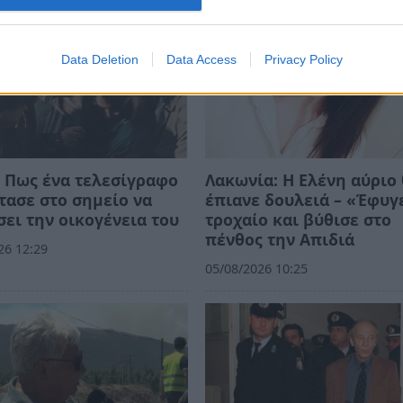
Data Deletion
Data Access
Privacy Policy
 Πως ένα τελεσίγραφο
Λακωνία: Η Ελένη αύριο
τασε στο σημείο να
έπιανε δουλειά – «Έφυγ
ει την οικογένεια του
τροχαίο και βύθισε στο
πένθος την Απιδιά
26 12:29
05/08/2026 10:25