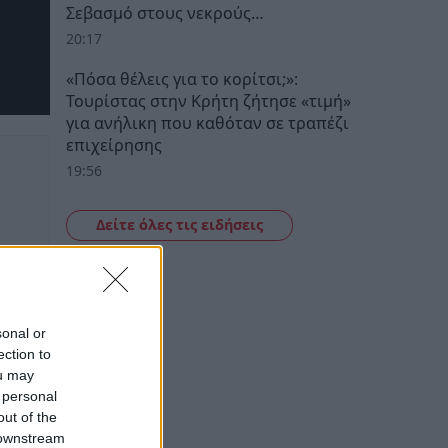
Σεβασμό στους νεκρούς…
20:17
«Πόσα θέλεις για το κορίτσι;»:
Τουρίστας στην Κρήτη ζήτησε «τιμή»
για ανήλικη που καθόταν σε τραπέζι
επιχείρησης
19:56
Δείτε όλες τις ειδήσεις
sonal or
ection to
ou may
 personal
out of the
 downstream