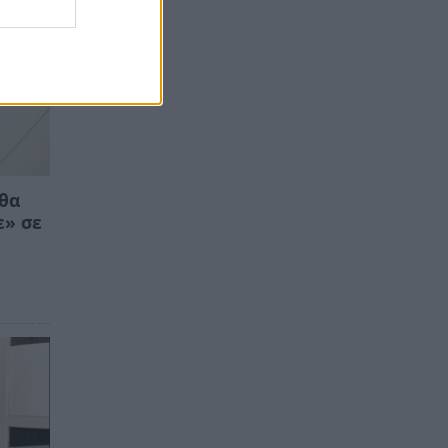
 θα
ε» σε