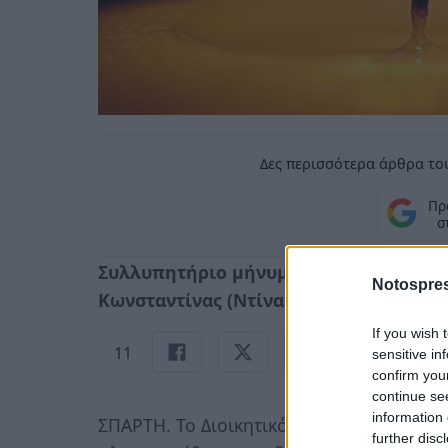
Δες περισσότερα άρθρα του
Πρ
σ
Συλλυπητήριο μήνυμα του Γορτυνιακού
Notospres
Κωνσταντίνας (Ντίνας) Πλειώτα -Χαρο
If you wish 
11
sensitive in
confirm you
continue se
information 
ΣΠΑΡΤΗ. Το Διοικητικό Συμβούλιο του
Γο
further disc