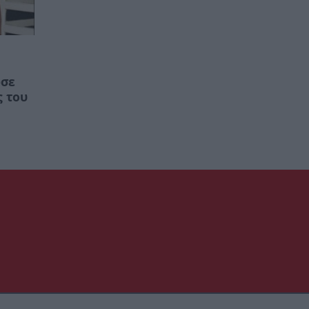
ωσε
ς του