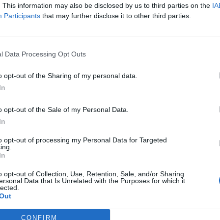
του,
Κωνσταντίνας (Ντίνας) Πλειώτα
. This information may also be disclosed by us to third parties on the
IA
αυροδρόμι
(Αλβάνιτσα) της
Γορτυνίας
.
Participants
that may further disclose it to other third parties.
η του Γορτυνιακού και αγαπούσε τη Γορτυνία και
 συνέπεια να τηρεί τις καταστατικές υποχρεώσεις
l Data Processing Opt Outs
υ λάτρευε, αλλά και στα εγγόνια της που
o opt-out of the Sharing of my personal data.
 συλλυπητήρια και προσευχόμαστε ο Πανάγαθος
In
λοερώ, εν τόπω αναψύξεως”.
Η φωτογραφία της
ου. Αιωνία η μνήμη της!
»
o opt-out of the Sale of my Personal Data.
In
ews και μάθετε πρώτοι
όλες τις ειδήσεις
to opt-out of processing my Personal Data for Targeted
ing.
In
ΣΥΛΛΥΠΗΤΗΡΙΟ
ΕΦΥΓΑΝ
ΚΟΙΝΩΝΙΑ
o opt-out of Collection, Use, Retention, Sale, and/or Sharing
ersonal Data that Is Unrelated with the Purposes for which it
lected.
Out
CONFIRM