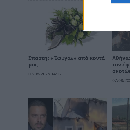
Σπάρτη: «Έφυγαν» από κοντά
Αθήνα:
μας…
τον έφ
σκοτώσ
07/08/2026 14:12
07/08/20