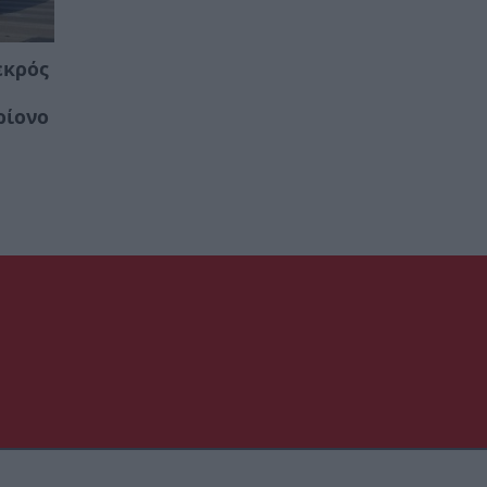
εκρός
ρίονο