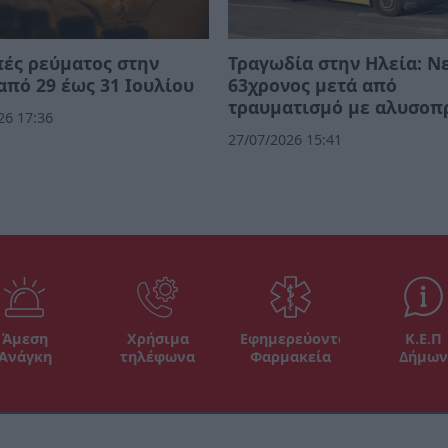
ές ρεύματος στην
Τραγωδία στην Ηλεία: Ν
από 29 έως 31 Ιουλίου
63χρονος μετά από
τραυματισμό με αλυσοπ
26 17:36
27/07/2026 15:41
Άμεση
Χρήσιμα
Εφημερεύοντα
Κ.Ε.Π
Ανάγκη
τηλέφωνα
Φαρμακεία
Δήμων