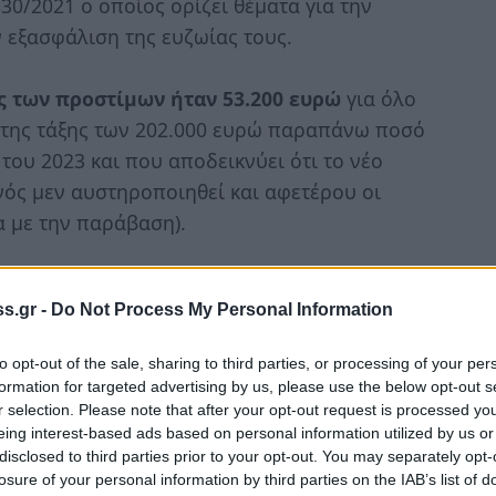
0/2021 ο οποίος ορίζει θέματα για την
 εξασφάλιση της ευζωίας τους.
ς των προστίμων ήταν 53.200 ευρώ
για όλο
η της τάξης των 202.000 ευρώ παραπάνω ποσό
ου 2023 και που αποδεικνύει ότι το νέο
νός μεν αυστηροποιηθεί και αφετέρου οι
 με την παράβαση).
υνομικής Διεύθυνσης Περιφέρειας Δυτικής
s.gr -
Do Not Process My Personal Information
καταγγελίες που αφορούσαν 50 υποθέσεις
ις και επιβλήθηκαν συνολικά 25 διοικητικά
to opt-out of the sale, sharing to third parties, or processing of your per
formation for targeted advertising by us, please use the below opt-out s
r selection. Please note that after your opt-out request is processed y
eing interest-based ads based on personal information utilized by us or
υποβλήθηκαν
10 καταγγελίες που αφορούσαν
disclosed to third parties prior to your opt-out. You may separately opt-
μου
, έγινε μία σύλληψη και επιβλήθηκαν 6
losure of your personal information by third parties on the IAB’s list of