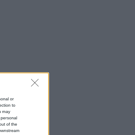
sonal or
ection to
ou may
 personal
out of the
 downstream