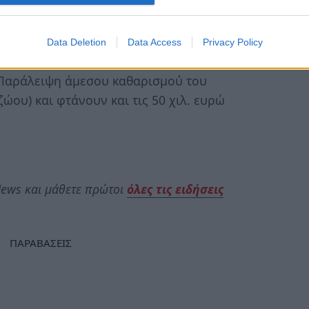
θεσίας, επιφέρει Ποινικές και Διοικητικές
ρίζονται στα άρθρα 34 (Ποινικές Κυρώσεις)
Data Deletion
Data Access
Privacy Policy
(Παράλειψη άμεσου καθαρισμού του
ώου) και φτάνουν και τις 50 χιλ. ευρώ
ews και μάθετε πρώτοι
όλες τις ειδήσεις
ΠΑΡΑΒΑΣΕΙΣ