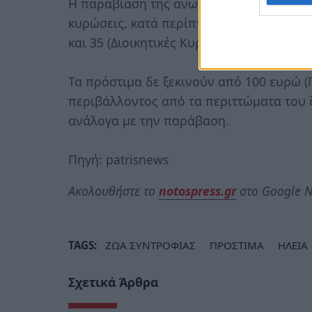
Η παραβίαση της ανωτέρω ισχύουσας νομο
κυρώσεις, κατά περίπτωση, όπως αυτές ο
και 35 (Διοικητικές Κυρώσεις).
Τα πρόστιμα δε ξεκινούν από 100 ευρώ 
περιβάλλοντος από τα περιττώματα του ζ
ανάλογα με την παράβαση.
Πηγή: patrisnews
Ακολουθήστε το
notospress.gr
στο Google N
TAGS:
ΖΩΑ ΣΥΝΤΡΟΦΙΑΣ
ΠΡΟΣΤΙΜΑ
ΗΛΕΙΑ
Σχετικά Άρθρα