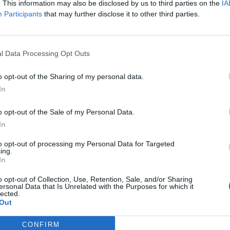
.
. This information may also be disclosed by us to third parties on the
IA
Participants
that may further disclose it to other third parties.
βλήθηκαν 10 καταγγελίες που αφορούσαν σε
ς οποίες δεν υπήρξαν συλλήψεις και
l Data Processing Opt Outs
o opt-out of the Sharing of my personal data.
In
o opt-out of the Sale of my Personal Data.
συντροφιάς ορίζεται στις διατάξεις του
In
ναι «η προστασία των ζώων συντροφιάς και η
to opt-out of processing my Personal Data for Targeted
ση της υπεύθυνης ιδιοκτησίας των ζώων
ing.
τικού κανονιστικού πλαισίου για τη
In
ιάς και στρατηγικής για τη δραστική μείωση
o opt-out of Collection, Use, Retention, Sale, and/or Sharing
ersonal Data that Is Unrelated with the Purposes for which it
οθεσίας, με απαρέγκλιτη τήρηση των
lected.
Out
CONFIRM