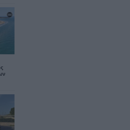
ος
ων