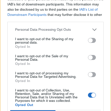
χορήγηση της Βεβαίωσης Παραγωγού Ειδικού
IAB’s list of downstream participants. This information may
also be disclosed by us to third parties on the
IAB’s List of
Όπως είναι γνωστό άλλωστε για τέτοια έργα «σε
Downstream Participants
that may further disclose it to other
third parties.
περίπτωση διαπίστωσης αδυναμίας υλοποίησης
του έργου της ανεξάρτητης διασύνδεσης, η
Personal Data Processing Opt Outs
Βεβαίωση Ειδικού Έργου ανακαλείται».
I want to opt-out of the Sharing of my
personal data.
Opted In
CNI Energy
I want to opt-out of the Sale of my
Personal Data.
Η CNI Energy έχει συσταθεί από το 1997 και
Opted In
επικεφαλής της - Πρόεδρος και Διευθύνων
I want to opt-out of processing my
Σύμβουλος - είναι ο
Νικόλαος
Personal Data for Targeted Advertising.
Opted In
Κωνσταντόπουλος
. Η εταιρεία διαθέτει μακρά
εμπειρία στο χώρο των ΑΠΕ καθώς έχει
I want to opt-out of Collection, Use,
Retention, Sale, and/or Sharing of my
δρομολογήσει σειρά έργων.
Personal Data that Is Unrelated with the
Purposes for which it was collected.
Opted Out