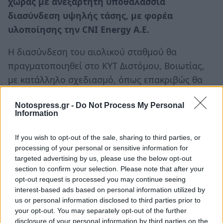
χώρας με ανεξάρτητη υποθαλάσσια
διασύνδεση υψηλής τάσης, με φορέα
υλοποίησης την CNI Energy Α.Ε.
Η διασύνδεση του αιολικού σταθμού θα
πραγματοποιηθεί στο ΚΥΤ Διστόμου, Βοιωτίας,
με κατάλληλο σχεδιασμό, όπως επακριβώς θα
προσδιορισθεί κατά τη χορήγηση της
Notospress.gr -
Do Not Process My Personal
Προσφοράς Σύνδεσης από τον Διαχειριστή του
Information
Συστήματος.
If you wish to opt-out of the sale, sharing to third parties, or
Ακόμη σημειώνεται ότι η εταιρεία μεριμνά για
processing of your personal or sensitive information for
την αδειοδότηση και κατασκευή των έργων
targeted advertising by us, please use the below opt-out
section to confirm your selection. Please note that after your
διασύνδεσης και
βαρύνεται εξ’ ολοκλήρου
με
opt-out request is processed you may continue seeing
τις δαπάνες για την κατασκευή πλήρους
interest-based ads based on personal information utilized by
διασύνδεσης του σταθμού μέχρι τα όρια του
us or personal information disclosed to third parties prior to
your opt-out. You may separately opt-out of the further
Συστήματος, όπως αυτά υφίστανται κατά τη
disclosure of your personal information by third parties on the