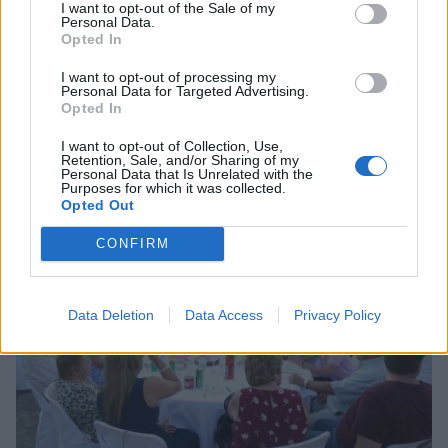
I want to opt-out of the Sale of my
Personal Data.
Opted In
I want to opt-out of processing my
Personal Data for Targeted Advertising.
Opted In
Λακωνία: Το τελευταίο δρομολόγιο «γη -
ουρανός» του Μιχάλη που τόσοι αγάπησαν
I want to opt-out of Collection, Use,
Retention, Sale, and/or Sharing of my
08/08/2026 09:05
Personal Data that Is Unrelated with the
Purposes for which it was collected.
Opted Out
CONFIRM
Data Deletion
Data Access
Privacy Policy