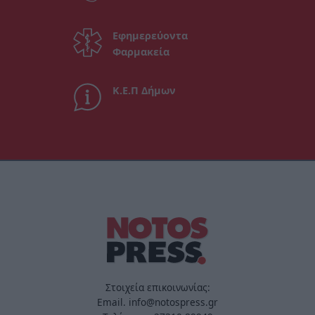
Εφημερεύοντα
Φαρμακεία
Κ.Ε.Π Δήμων
Στοιχεία επικοινωνίας:
Email. info@notospress.gr