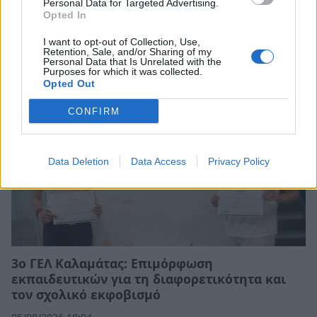
Personal Data for Targeted Advertising.
Opted In
Σχετικά Άρθρα
I want to opt-out of Collection, Use,
Retention, Sale, and/or Sharing of my
Personal Data that Is Unrelated with the
Purposes for which it was collected.
Opted Out
CONFIRM
Data Deletion
Data Access
Privacy Policy
3ο ΓΕΛ Καλαμάτας: Επιμόρφωση
εκπαιδευτικών για τη διαφορετικότητα και
τον σχολικό εκφοβισμό