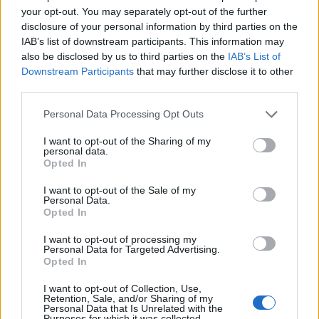
your opt-out. You may separately opt-out of the further
disclosure of your personal information by third parties on the
IAB’s list of downstream participants. This information may
also be disclosed by us to third parties on the
IAB’s List of
Downstream Participants
that may further disclose it to other
third parties.
Σπάρτη: Σε εξέλιξη οι εργασίες συντήρησης
Personal Data Processing Opt Outs
στα σχολεία ενόψει της νέας σχολικής χρονιάς
I want to opt-out of the Sharing of my
03/08/2026 19:09
personal data.
Opted In
I want to opt-out of the Sale of my
Personal Data.
Opted In
I want to opt-out of processing my
Personal Data for Targeted Advertising.
Opted In
I want to opt-out of Collection, Use,
Retention, Sale, and/or Sharing of my
Personal Data that Is Unrelated with the
Purposes for which it was collected.