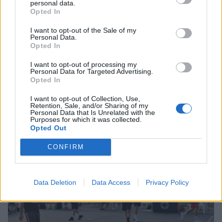
personal data.
Opted In
I want to opt-out of the Sale of my
Personal Data.
Opted In
I want to opt-out of processing my
Personal Data for Targeted Advertising.
Με 11 αθλητές η αποστολή του Δήμου
Opted In
Σπάρτης στους 58ους Διεθνείς Παιδικούς
Αγώνες (photos)
I want to opt-out of Collection, Use,
Retention, Sale, and/or Sharing of my
Personal Data that Is Unrelated with the
03/08/2026 10:15
Purposes for which it was collected.
Opted Out
CONFIRM
Data Deletion
Data Access
Privacy Policy