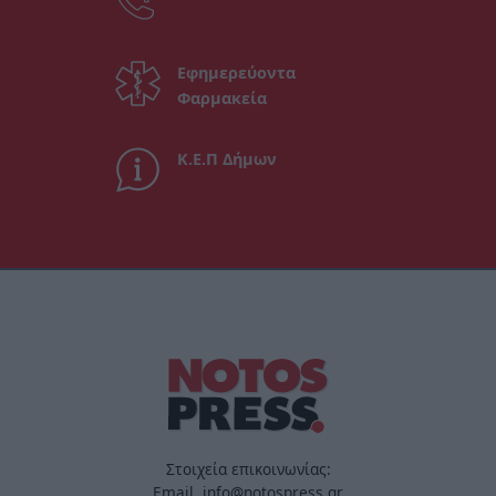
Εφημερεύοντα
Φαρμακεία
Κ.Ε.Π Δήμων
Στοιχεία επικοινωνίας:
Email. info@notospress.gr