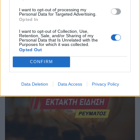
I want to opt-out of processing my
Personal Data for Targeted Advertising.
Opted In
I want to opt-out of Collection, Use,
Μονεμβάσια: «Η Μουσική ως Γλώσσα» με
Retention, Sale, and/or Sharing of my
τραγούδια από τη Μεσόγειο
Personal Data that Is Unrelated with the
Purposes for which it was collected.
Opted Out
08/08/2026 10:40
CONFIRM
Data Deletion
Data Access
Privacy Policy