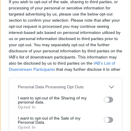
If you wish to opt-out of the sale, sharing to third parties, or
TAGS:
ΜΑΡΙΑ ΦΡΑΓΚΗ
ΝΕΑ ΔΗΜΟΚΡΑΤΙΑ
processing of your personal or sensitive information for
ΥΠΟΨΗΦΙΑ ΒΟΥΛΕΥΤΗΣ
ΕΚΛΟΓΕΣ
ΕΚΛΟΓΕΣ 2023
targeted advertising by us, please use the below opt-out
section to confirm your selection. Please note that after your
ΒΟΥΛΕΥΤΙΚΕΣ ΕΚΛΟΓΕΣ 2023
ΕΘΝΙΚΕΣ ΕΚΛΟΓΕΣ
opt-out request is processed you may continue seeing
interest-based ads based on personal information utilized by
ΒΟΥΛΕΥΤΙΚΕΣ ΕΚΛΟΓΕΣ
ΛΑΚΩΝΙΑ
ΣΥΝΕΝΤΕΥΞΗ
us or personal information disclosed to third parties prior to
your opt-out. You may separately opt-out of the further
Σχετικά Άρθρα
disclosure of your personal information by third parties on the
IAB’s list of downstream participants. This information may
also be disclosed by us to third parties on the
IAB’s List of
Downstream Participants
that may further disclose it to other
third parties.
Personal Data Processing Opt Outs
I want to opt-out of the Sharing of my
personal data.
Opted In
I want to opt-out of the Sale of my
Personal Data.
Opted In