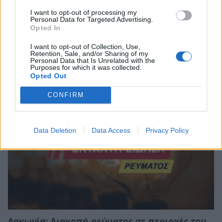
I want to opt-out of processing my
Personal Data for Targeted Advertising.
Λακωνία: Ο Δημήτρης Μανιατάκος ακούει
Opted In
αλλά δεν μιλάει – Θα είναι υποψήφιος
I want to opt-out of Collection, Use,
δήμαρχος Ευρώτα;
Retention, Sale, and/or Sharing of my
Personal Data that Is Unrelated with the
06/08/2026 13:10
Purposes for which it was collected.
Opted Out
CONFIRM
Data Deletion
Data Access
Privacy Policy
Λακωνία: Διακοπή ρεύματος σε περιοχές του