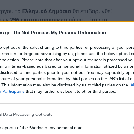
 έργου το
Ελληνικό Δημόσιο
θα επιβαρυνθεί
 των
296 εκατομμυρίων ευρώ
που ήταν το
ατμηθεί το έργο με την προηγούμενη
s.gr -
Do Not Process My Personal Information
to opt-out of the sale, sharing to third parties, or processing of your per
υχθεί
σημαντική μείωση του χρόνου
formation for targeted advertising by us, please use the below opt-out s
εων της
Δυτικής Ελλάδας
, με ταυτόχρονη τη
r selection. Please note that after your opt-out request is processed y
χαίων ατυχημάτων
.
eing interest-based ads based on personal information utilized by us or
disclosed to third parties prior to your opt-out. You may separately opt-
losure of your personal information by third parties on the IAB’s list of
 από κοντά και τις παρεμβάσεις για την οδική
. This information may also be disclosed by us to third parties on the
IA
 δρόμο. Πρόκειται για έργο ύψους
30
Participants
that may further disclose it to other third parties.
ι τον
Ιούνιο.
είο Υποδομών και Μεταφορών
, το πρώτο
l Data Processing Opt Outs
τις βασικές παρεμβάσεις και με ταυτόχρονη
ηφόρο τροχαίο. Την
πενταετία 2016-2020
o opt-out of the Sharing of my personal data.