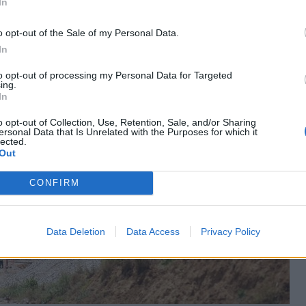
κατ´ έτος
.
In
o opt-out of the Sale of my Personal Data.
In
to opt-out of processing my Personal Data for Targeted
ing.
In
o opt-out of Collection, Use, Retention, Sale, and/or Sharing
ersonal Data that Is Unrelated with the Purposes for which it
lected.
Out
CONFIRM
Data Deletion
Data Access
Privacy Policy