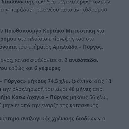
 διασύνδεσης
των δύο μεγαλύτερων πόλεων
ε την παράδοση του νέου αυτοκινητόδρομου
ον
Πρωθυπουργό Κυριάκο Μητσοτάκη
για
δρομου
στο πλαίσιο επίσκεψης του στο
ανάκια
του τμήματος
Αμαλιάδα – Πύργος
.
ργός, κατασκευάζονται οι
2 ανισόπεδοι
γου
καθώς και
6 γέφυρες
.
 Πύργος» μήκους 74,5 χλμ.
ξεκίνησε στις 18
α την ολοκλήρωσή του είναι
40 μήνες
από
τμήμα
Κάτω Αχαγιά – Πύργος
μήκους 56 χλμ.,
 μηνών από την έναρξη της κατασκευής.
 σύστημα
αναλογικής χρέωσης διοδίων
για