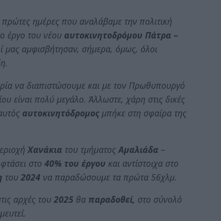
ς πρώτες ημέρες που αναλάβαμε την πολιτική
το έργο του νέου
αυτοκινητοδρόμου Πάτρα –
οί μας αμφισβήτησαν, σήμερα, όμως, όλοι
η.
αιρία να διαπιστώσουμε και με τον Πρωθυπουργό
υ είναι πολύ μεγάλο. Άλλωστε, χάρη στις δικές
 αυτός
αυτοκινητόδρομος
μπήκε στη σφαίρα της
περιοχή
Χανάκια
του τμήματος
Αμαλιάδα
–
 φτάσει στο
40% του έργου
και αντίστοιχα στο
η
του
2024
να παραδώσουμε τα πρώτα 56χλμ.
τις αρχές του
2025
θα
παραδοθεί,
στο σύνολό
μευτεί.