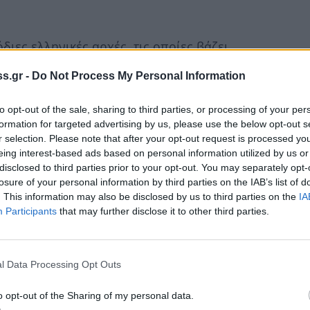
διες ελληνικές αρχές, τις οποίες βάζει
το πώς αξιοποιούνται ευρωπαϊκά κονδύλια
s.gr -
Do Not Process My Personal Information
ήθεια εξοπλισμού ανακύκλωσης, επανέρχεται
«σπιτάκια ανακύκλωσης».
to opt-out of the sale, sharing to third parties, or processing of your per
formation for targeted advertising by us, please use the below opt-out s
ματέα Δημοσίων Επενδύσεων και ΕΣΠΑ,
Δ.
r selection. Please note that after your opt-out request is processed y
eing interest-based ads based on personal information utilized by us or
ύθυνση της Κομισιόν για θέματα
disclosed to third parties prior to your opt-out. You may separately opt-
cola De Michelis
αφήνει
υπόνοιες για
losure of your personal information by third parties on the IAB’s list of
φωτογραφικούς διαγωνισμούς για την
. This information may also be disclosed by us to third parties on the
IA
Participants
that may further disclose it to other third parties.
εξοπλισμού ανακύκλωσης.
ολή από την Κομισιόν προς την ελληνική
ευρισμό των ευρωπαϊκών οργάνων για τον
l Data Processing Opt Outs
, προφανώς, αποδεικνύει ότι οι μέχρι
o opt-out of the Sharing of my personal data.
ουν πείσει.