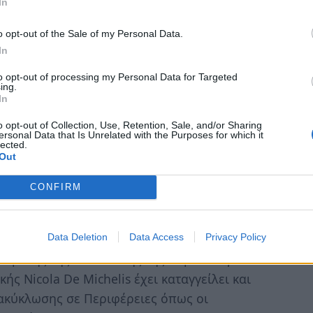
In
ν εκπροσωπούν τους θεσμούς στην
o opt-out of the Sale of my Personal Data.
α να δοθούν επαρκείς εξηγήσεις.
Αυτό το
In
 το εάν μπορεί και πρέπει ο Παναγιώτης
to opt-out of processing my Personal Data for Targeted
χης. Ομοίως γίνεται συζήτηση για την
ing.
In
η θέση του προέδρου του ΦΟΔΣΑ
o opt-out of Collection, Use, Retention, Sale, and/or Sharing
ersonal Data that Is Unrelated with the Purposes for which it
lected.
Out
CONFIRM
πει να επιβεβαιώσει (ή να διαψεύσει) όσα
ς αιτιάσεις και σοβαρές επιφυλάξεις της
Data Deletion
Data Access
Privacy Policy
ννήσου κ. Αργειτάκος πρέπει να
κεφαλής της Διεύθυνσης της Κομισιόν για
ής Nicola De Michelis έχει καταγγείλει και
ακύκλωσης σε Περιφέρειες όπως οι