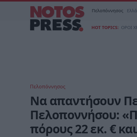
Πελοπόννησος
Ελλ
HOT TOPICS:
ΟΡΟΙ Χ
Πελοπόννησος
Να απαντήσουν Πε
Πελοποννήσου: «Π
πόρους 22 εκ. € και