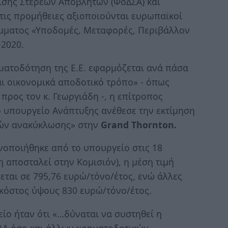
ρισης Στερεών Αποβλήτων (ΦοΔΣΑ) και
 τις προμήθειες αξιοποιούνται ευρωπαϊκοί
μματος «Υποδομές, Μεταφορές, Περιβάλλον
2020.
ηματοδότηση της Ε.Ε. εφαρμόζεται ανά πάσα
αι οικονομικά αποδοτικό τρόπο» - όπως
 προς τον κ. Γεωργιάδη -, η επίτροπος
ο υπουργείο Ανάπτυξης ανέθεσε την εκτίμηση
ιών ανακύκλωσης» στην
Grand Thornton.
ινοποιήθηκε από το υπουργείο στις 18
η αποσταλεί στην Κομισιόν), η μέση τιμή
ται σε 795,76 ευρώ/τόνο/έτος, ενώ άλλες
 κόστος ύψους 830 ευρώ/τόνο/έτος.
ο ήταν ότι «…δύναται να συστηθεί η